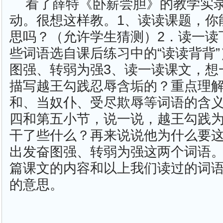
看了薛特《卧薪尝胆》的教学实
动。很想这样教。1、读读课题，你
思吗？（允许学生猜测）2．读一读
些词语选自课后练习中的“读读背背
图强、转弱为强3、读一读课文，想
描写越王勾践忍辱含垢的？重点理
和、当奴仆、受尽欺辱等词语的含义
四和第五小节，说一说，越王勾践
干了些什么？再来说说他为什么要
出发奋图强、转弱为强这两个词语。
篇课文的内容和以上我们读过的词
的意思。