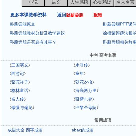
小说
语文
人生感悟
心灵鸡汤
名人名言
更多本课教学资料 返回
卧薪尝胆
报错
卧薪尝胆原文
卧薪尝胆PPT课
卧薪尝胆教材分析及教学建议
徐根荣评薛法根
卧薪尝胆是否真有其事？
卧薪尝胆相关故
中考 高考名著
三国演义
水浒传
《
》
《
》
西游记
童年
《
》
《
》
骆驼祥子
朝花夕拾
《
》
《
》
格林童话
海底两万里
《
》
《
》
名人传
聊斋志异
《
》
《
》
傲慢与偏见
巴黎圣母院
《
》
《
》
常用成语
成语大全 四字成语
abac的成语