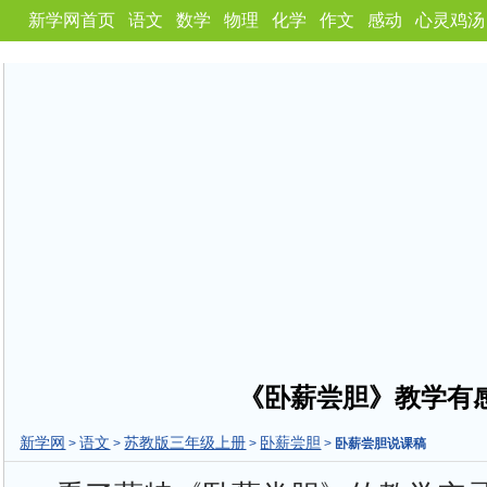
新学网首页
语文
数学
物理
化学
作文
感动
心灵鸡汤
《卧薪尝胆》教学有
新学网
语文
苏教版三年级上册
卧薪尝胆
>
>
>
>
卧薪尝胆说课稿