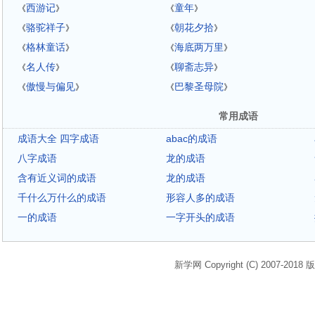
西游记
童年
《
》
《
》
骆驼祥子
朝花夕拾
《
》
《
》
格林童话
海底两万里
《
》
《
》
名人传
聊斋志异
《
》
《
》
傲慢与偏见
巴黎圣母院
《
》
《
》
常用成语
成语大全 四字成语
abac的成语
八字成语
龙的成语
含有近义词的成语
龙的成语
千什么万什么的成语
形容人多的成语
一的成语
一字开头的成语
新学网 Copyright (C) 2007-2018 