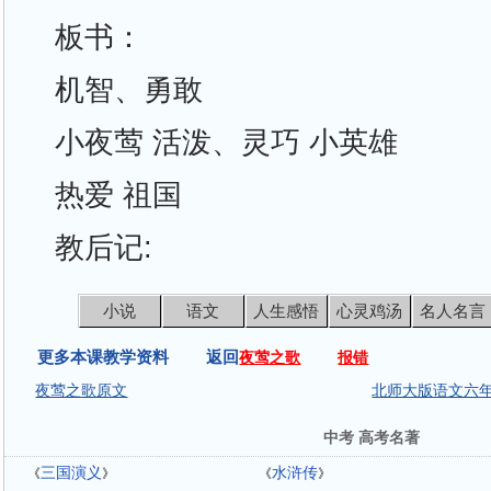
板书：
机智、勇敢
小夜莺 活泼、灵巧 小英雄
热爱 祖国
教后记:
小说
语文
人生感悟
心灵鸡汤
名人名言
更多本课教学资料 返回
夜莺之歌
报错
夜莺之歌原文
北师大版语文六
中考 高考名著
三国演义
水浒传
《
》
《
》