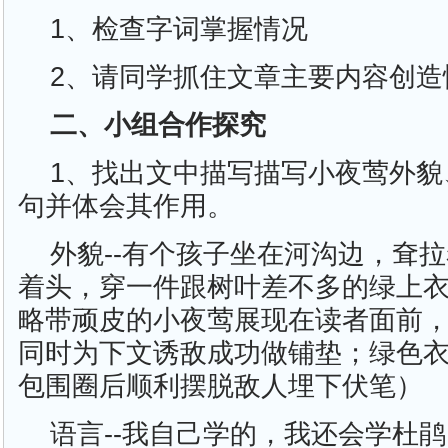
1、检查字词掌握情况
2、请同学抓住文章主要内容创造
二、小组合作探究
1、找出文中描写描写小夜莺外貌
句并体会其作用。
外貌--有个孩子坐在河沟边，耷
着头，穿一件跟树叶差不多的绿上
略带顽皮的小夜莺展现在读者面前
同时为下文诱敌成功做铺垫；绿色
包围圈后顺利摆脱敌人埋下伏笔）
语言--我自己学的，我还会学杜