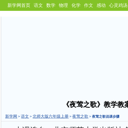
新学网首页
语文
数学
物理
化学
作文
感动
心灵鸡汤
《夜莺之歌》教学教
新学网
语文
北师大版六年级上册
夜莺之歌
>
>
>
>
夜莺之歌说课步骤