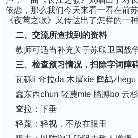
声，一曲《长江之歌》则唱出了对
依恋，那么我们今天来看一看在前
《夜莺之歌》又传达出了怎样的一
二、交流所查找到的资料
教师可适当补充关于苏联卫国战
三、检查预习情况，扫除字词障
瓦砾li 耷拉da 木屑xie 鹧鸪zhegu
蠢东西chun 轻蔑mie 胳膊bo 云杉
耷拉：下垂
轻蔑：轻视，不放在眼里