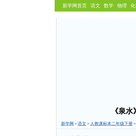
新学网首页
语文
数学
物理
化
《泉水
新学网
语文
人教课标本二年级下册
>
>