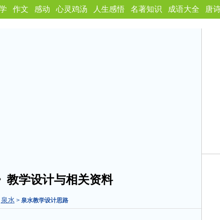
学
作文
感动
心灵鸡汤
人生感悟
名著知识
成语大全
唐
》教学设计与相关资料
泉水
>
>
泉水教学设计思路