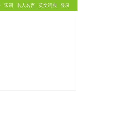
诗
宋词
名人名言
英文词典
登录