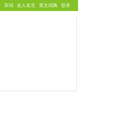
诗
宋词
名人名言
英文词典
登录