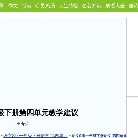
学
作文
感动
心灵鸡汤
人生感悟
名著知识
成语大全
唐
级下册第四单元教学建议
王春荣
语文S版一年级下册语文 第四单元
>
>
语文S版一年级下册语文 第四单元教案