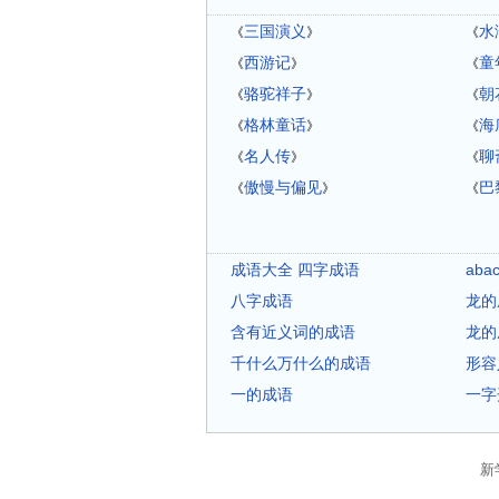
三国演义
水
《
》
《
西游记
童
《
》
《
骆驼祥子
朝
《
》
《
格林童话
海
《
》
《
名人传
聊
《
》
《
傲慢与偏见
巴
《
》
《
成语大全 四字成语
ab
八字成语
龙的
含有近义词的成语
龙的
千什么万什么的成语
形容
一的成语
一字
新学