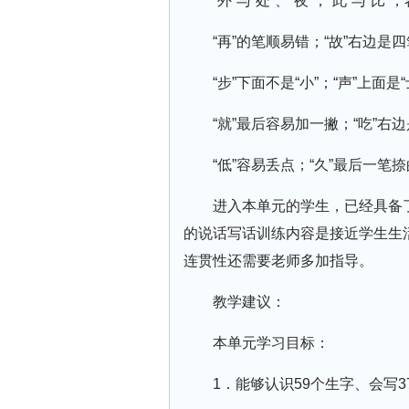
“外”与“处”、“夜”；“此”与“比
“再”的笔顺易错；“故”右边
“步”下面不是“小”；“声”上面是“
“就”最后容易加一撇；“吃”右边
“低”容易丢点；“久”最后一笔
进入本单元的学生，已经具备
的说话写话训练内容是接近学生生
连贯性还需要老师多加指导。
教学建议：
本单元学习目标：
1．能够认识59个生字、会写