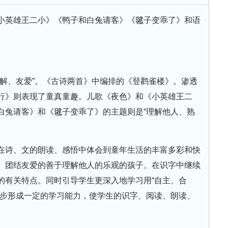
小英雄王二小》《鸭子和白兔请客》《毽子变乖了》和语
理解、友爱”。《古诗两首》中编排的《登鹳雀楼》。渗透
行》则表现了童真童趣。儿歌《夜色》和《小英雄王二
白兔请客》和《毽子变乖了》的主题则是“理解他人、熟
在诗、文的朗读、感悟中体会到童年生活的丰富多彩和快
、团结友爱的善于理解他人的乐观的孩子。在识字中继续
的有关特点。同时引导学生更深入地学习用“自主、合
逐步形成一定的学习能力，使学生的识字、阅读、朗读、