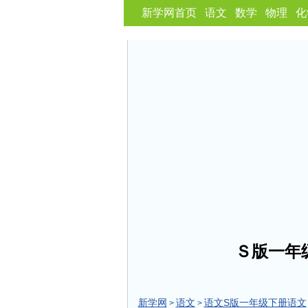
新学网首页
语文
数学
物理
化
Ｓ版一年
新学网
语文
语文S版一年级下册语文
>
>