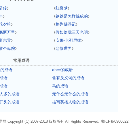
浒传
红楼梦
》
《
》
年
钢铁是怎样炼成的
》
《
》
花夕拾
格列佛游记
》
《
》
底两万里
假如给我三天光明
》
《
》
斋志异
安娜·卡列尼娜
》
《
》
黎圣母院
悲惨世界
》
《
》
常用成语
ac的成语
abcc的成语
成语
含有反义词的成语
成语
马的成语
人多的成语
无什么无什么的成语
开头的成语
描写英雄人物的成语
网 Copyright (C) 2007-2018 版权所有 All Rights Reserved.
豫ICP备090062