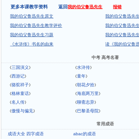
更多本课教学资料 返回
我的伯父鲁迅先生
报错
我的伯父鲁迅先生原文
我的伯父鲁迅先生
我的伯父鲁迅先生教学评价
我的伯父鲁迅先
我的伯父鲁迅先生习题
我的伯父鲁迅先
《水浒传》书名的由来
读《我的伯父鲁
中考 高考名著
三国演义
水浒传
《
》
《
》
西游记
童年
《
》
《
》
骆驼祥子
朝花夕拾
《
》
《
》
格林童话
海底两万里
《
》
《
》
名人传
聊斋志异
《
》
《
》
傲慢与偏见
巴黎圣母院
《
》
《
》
常用成语
成语大全 四字成语
abac的成语