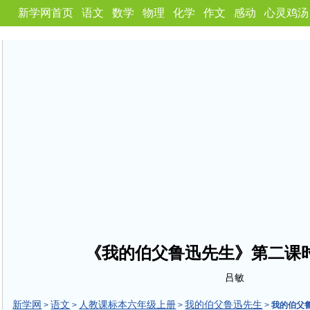
新学网首页
语文
数学
物理
化学
作文
感动
心灵鸡汤
《我的伯父鲁迅先生》第二课
吕敏
新学网
语文
人教课标本六年级上册
我的伯父鲁迅先生
>
>
>
>
我的伯父