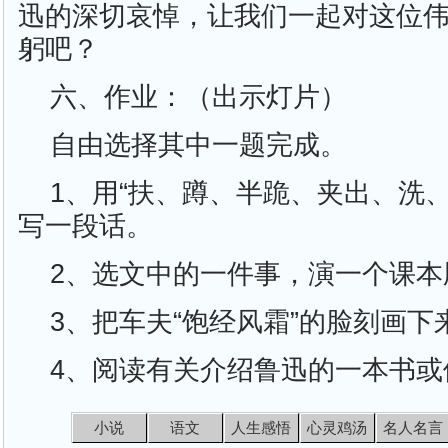
迅的深切哀悼，让我们一起对这位
躬吧？
六、作业：（出示灯片）
自由选择其中一题完成。
1、用“扶、蹲、半跪、夹出、洗
写一段话。
2、选文中的一件事，演一个课本
3、把车夫“饱经风霜”的脸刻画下
4、阅读有关介绍鲁迅的一本书或
小说
语文
人生感悟
心灵鸡汤
名人名言