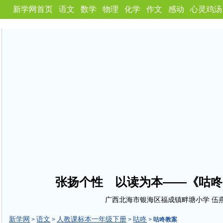
新学网首页
语文
数学
物理
化学
作文
感动
心灵鸡汤
张扬个性 以读为本——《咕咚
广西北海市银海区福成镇畔塘小学 伍
新学网
语文
人教课标本一年级下册
咕咚
>
>
>
>
咕咚教案