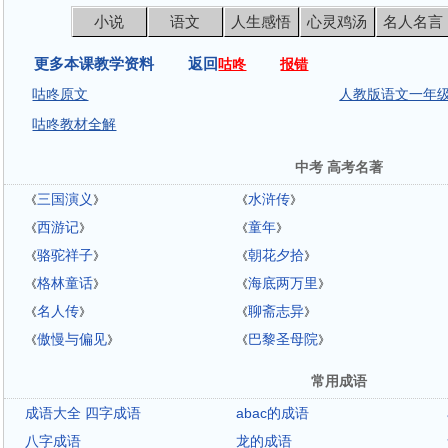
小说
语文
人生感悟
心灵鸡汤
名人名言
更多本课教学资料 返回
咕咚
报错
咕咚原文
人教版语文一年
咕咚教材全解
中考 高考名著
三国演义
水浒传
《
》
《
》
西游记
童年
《
》
《
》
骆驼祥子
朝花夕拾
《
》
《
》
格林童话
海底两万里
《
》
《
》
名人传
聊斋志异
《
》
《
》
傲慢与偏见
巴黎圣母院
《
》
《
》
常用成语
成语大全 四字成语
abac的成语
八字成语
龙的成语