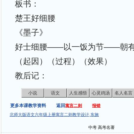
板书：
楚王好细腰
《墨子》
好士细腰——以一饭为节——朝
（起因）（过程）（效果）
教后记：
小说
语文
人生感悟
心灵鸡汤
名人名言
更多本课教学资料 返回
寓言二则
报错
北师大版语文六年级上册寓言二则教学设计,东施
中考 高考名著