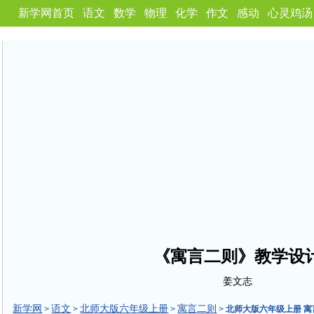
新学网首页
语文
数学
物理
化学
作文
感动
心灵鸡汤
《寓言二则》教学设
姜文志
新学网
语文
北师大版六年级上册
寓言二则
>
>
>
>
北师大版六年级上册 