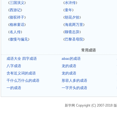
三国演义
水浒传
《
》
《
》
西游记
童年
《
》
《
》
骆驼祥子
朝花夕拾
《
》
《
》
格林童话
海底两万里
《
》
《
》
名人传
聊斋志异
《
》
《
》
傲慢与偏见
巴黎圣母院
《
》
《
》
常用成语
成语大全 四字成语
abac的成语
八字成语
龙的成语
含有近义词的成语
龙的成语
千什么万什么的成语
形容人多的成语
一的成语
一字开头的成语
新学网 Copyright (C) 2007-2018 