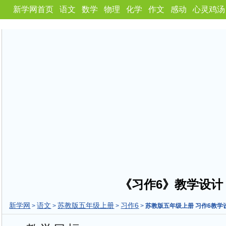
新学网首页
语文
数学
物理
化学
作文
感动
心灵鸡汤
《习作6》教学设计
新学网
语文
苏教版五年级上册
习作6
>
>
>
>
苏教版五年级上册 习作6教学