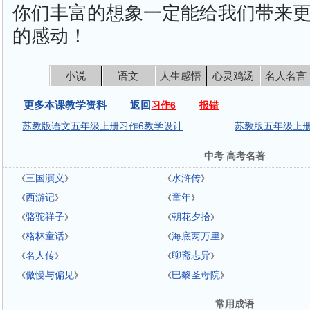
你们丰富的想象一定能给我们带来
的感动！
小说
语文
人生感悟
心灵鸡汤
名人名言
更多本课教学资料 返回
习作6
报错
苏教版语文五年级上册习作6教学设计
苏教版五年级上册
中考 高考名著
三国演义
水浒传
《
》
《
》
西游记
童年
《
》
《
》
骆驼祥子
朝花夕拾
《
》
《
》
格林童话
海底两万里
《
》
《
》
名人传
聊斋志异
《
》
《
》
傲慢与偏见
巴黎圣母院
《
》
《
》
常用成语