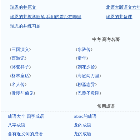
瑞恩的井原文
北师大版语文六年
瑞恩的井教学随笔 我们的差距在哪里
瑞恩的井备课
瑞恩的井练习题
中考 高考名著
三国演义
水浒传
《
》
《
》
西游记
童年
《
》
《
》
骆驼祥子
朝花夕拾
《
》
《
》
格林童话
海底两万里
《
》
《
》
名人传
聊斋志异
《
》
《
》
傲慢与偏见
巴黎圣母院
《
》
《
》
常用成语
成语大全 四字成语
abac的成语
八字成语
龙的成语
含有近义词的成语
龙的成语