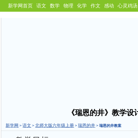
新学网首页
语文
数学
物理
化学
作文
感动
心灵鸡汤
《瑞恩的井》教学设
新学网
语文
北师大版六年级上册
瑞恩的井
>
>
>
>
瑞恩的井教案