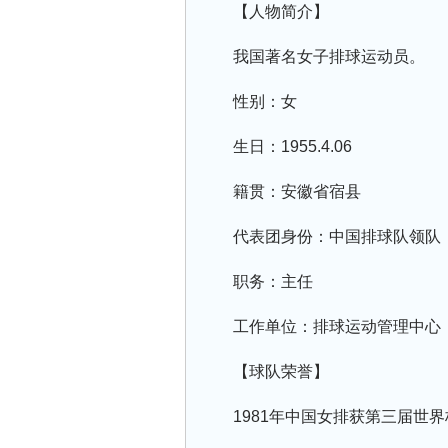
【人物简介】
我国著名女子排球运动员。
性别：女
生日：1955.4.06
籍贯：安徽省宿县
代表团身份：中国排球队领队
职务：主任
工作单位：排球运动管理中心
【球队荣誉】
1981年中国女排获第三届世