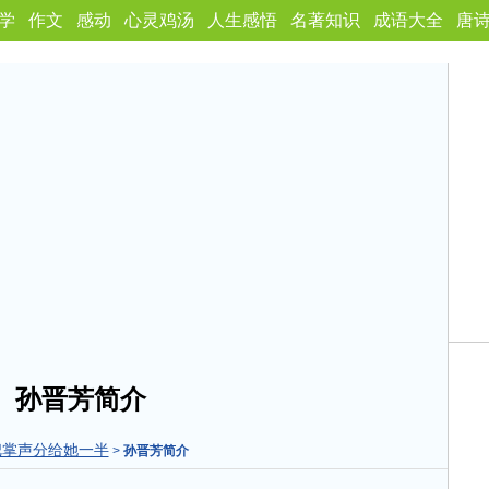
学
作文
感动
心灵鸡汤
人生感悟
名著知识
成语大全
唐
孙晋芳简介
把掌声分给她一半
>
孙晋芳简介