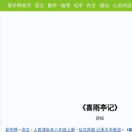
新学网首页
语文
数学
物理
化学
作文
感动
心灵鸡汤
《喜雨亭记》
苏轼
新学网
语文
人教课标本八年级上册
短文两篇 记承天寺夜游
>
>
>
>
《