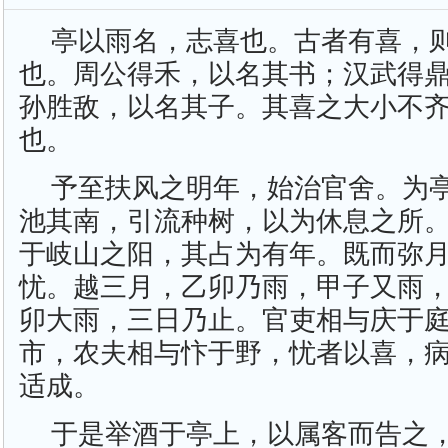
亭以雨名，志喜也。古者有喜，
也。周公得禾，以名其书；汉武得
孙胜敌，以名其子。其喜之大小不
也。
予至扶风之明年，始治官舍。为
池其南，引流种树，以为休息之所
于岐山之阳，其占为有年。既而弥
忧。越三月，乙卯乃雨，甲子又雨
卯大雨，三日乃止。官吏相与庆于
市，农夫相与忭于野，忧者以喜，
适成。
于是举酒于亭上，以属客而告之，