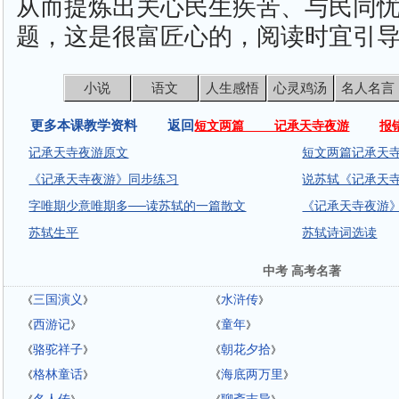
从而提炼出关心民生疾苦、与民同
题，这是很富匠心的，阅读时宜引
小说
语文
人生感悟
心灵鸡汤
名人名言
更多本课教学资料 返回
短文两篇 记承天寺夜游
报
记承天寺夜游原文
短文两篇记承天寺
《记承天寺夜游》同步练习
说苏轼《记承天
字唯期少意唯期多──读苏轼的一篇散文
《记承天寺夜游
苏轼生平
苏轼诗词选读
中考 高考名著
三国演义
水浒传
《
》
《
》
西游记
童年
《
》
《
》
骆驼祥子
朝花夕拾
《
》
《
》
格林童话
海底两万里
《
》
《
》