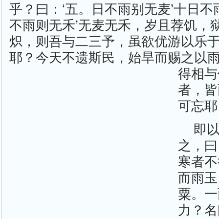
乎？曰：‘五。日不雨别无麦’十日不
不雨则无禾’无麦无禾，岁且荐饥，
炽，则吾与二三予，虽欲优游以乐
耶？今天不遗斯民，始旱而赐之以
得相与
者，皆
可忘耶
即
之，曰
寒者不
而雨玉
粟。一
力？名