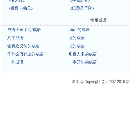
名人传
聊斋志异
《
》
《
》
傲慢与偏见
巴黎圣母院
《
》
《
》
常用成语
成语大全 四字成语
abac的成语
八字成语
龙的成语
含有近义词的成语
龙的成语
千什么万什么的成语
形容人多的成语
一的成语
一字开头的成语
新学网 Copyright (C) 2007-2018 