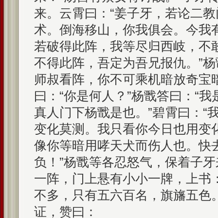
来。云霄曰：“姜子牙，若论二
术。倒海移山，你我俱会。今我
若破得此阵，我等尽归西岐，不
不得此阵，吾定为吾兄报仇。”杨
师叔看阵，你不可乘机暗放奇宝
曰：“你是何人？”杨戬答曰：“
真人门下杨戬是也。”碧霄曰：“
变化莫测。我只看你今日也用变
像你等暗用哮天犬而伤人也。快
负！”杨戬等各忍怒气，保着子
一阵，门上悬有小小一牌，上书：
不多，只有五六百名，旗旛五色
证，赞曰：