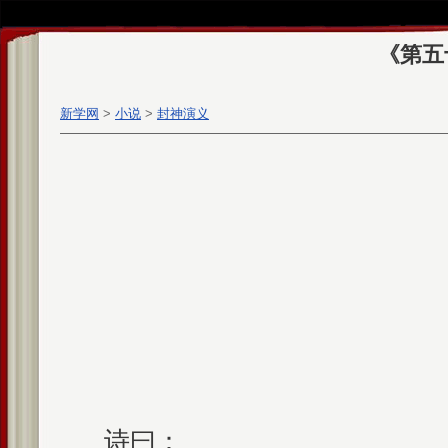
《第五
新学网
>
小说
>
封神演义
诗曰：