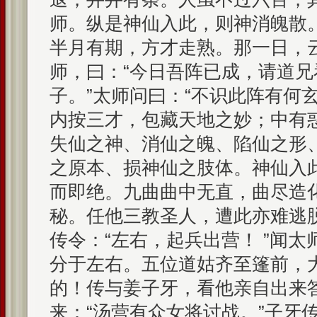
师。纵是神仙入此，则神消魄散
半月有期，方才走熟。那一日，
师，曰：“今日吾阵已成，请道
子。”太师问曰：“不识此阵有何玄
内按三才，包藏天地之妙；中有
失仙之神、消仙之魄、陷仙之形
之原本、损神仙之肢体。神仙入
而即绝。九曲曲中无直，曲尽造
秘。任他三教圣人，遭此亦难逃
传令：“左右，起兵出营！ ”闻
分于左右。五位道姑齐至篷前，
的！传与姜子牙，看他亲自出来
来：“汤营有众女将讨战。”子牙