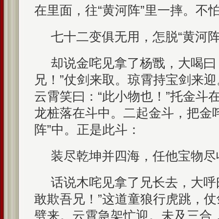
在里面，往“黄河阵”里一摔。不
七十二变俱无用，怎脱“黄河阵
却说金咤见拿了杨戬，大喝曰
兄！”仗剑来取。琼霄持宝剑来
云霄笑曰：“此小物也！”托金斗
龙桩落在斗中。二起金斗，把金
阵”中。正是此斗：
装尽乾坤并四海，任他宝物尽
话说木咤见拿了兄长去，大呼
敢欺吾兄！”这道童狼行虎跳，
劈来。云霄急架忙迎。未及三合