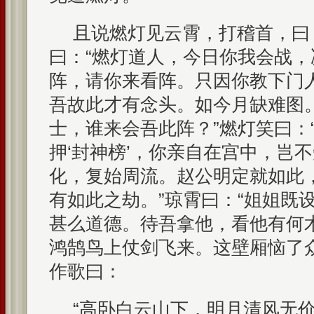
且说燃灯见云霄，打稽首，曰：
曰：“燃灯道人，今日你我会战
阵，请你来看阵。只因你教下门
吾故此才有念头。如今月缺难图
士，谁来会吾此阵？”燃灯笑曰：
押‘封神榜’，你亲自在宫中，岂
化，复始周流。赵公明定就如此
有如此之劫。”琼霄曰：“姐姐既
甚么道德。待吾拿他，看他有何
鸿鹄鸟上仗剑飞来。这壁厢恼了
作歌曰：
“高卧白云山下，明月清风无