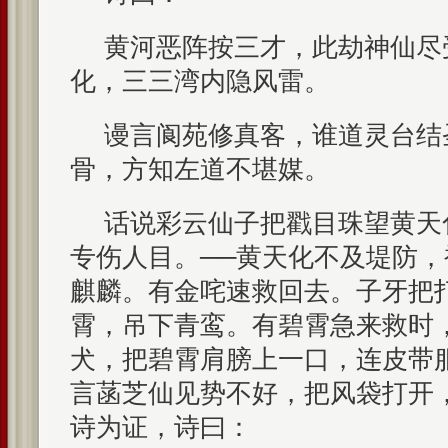
黄河恶阵按三才，此劫神仙尽
化，三三湾内隐风雷。
谩言阆苑修真客，谁道灵台结
骨，方知左道不堪媒。
话说彩云仙子把戳目珠望黄天
专伤人目。──黄天化不及堤防
麒麟。有金咤速救回去。子牙把
霄，吊下青鸾。有碧霄急来救时
犬，把碧霄肩膀上一口，连皮带
言菡芝仙见势不好，把风袋打开
诗为证，诗曰：