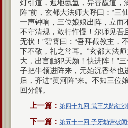
灯引道，遍地氤氲，异香馥道，
阵”前，玄都大法师大呼曰：“三
一声钟响，三位娘娘出阵，立而
不守清规，敢行忤慢！尔师见吾
无状！”碧霄曰：“吾拜截教主，
下不敬，礼之常耳。”玄都大法师
大，出言触犯天颜！快进阵！”
子把牛领进阵来，元始沉香辇也
后，齐进“黄河阵”来。不知三位
回分解。
上一篇：
第四十九回 武王失陷红沙
下一篇：
第五十一回 子牙劫营破闻