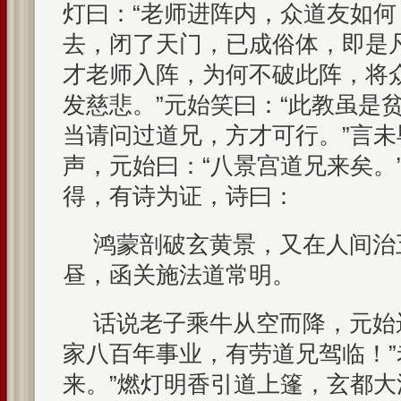
灯曰：“老师进阵内，众道友如何
去，闭了天门，已成俗体，即是凡
才老师入阵，为何不破此阵，将
发慈悲。”元始笑曰：“此教虽是
当请问过道兄，方才可行。”言
声，元始曰：“八景宫道兄来矣。
得，有诗为证，诗曰：
鸿蒙剖破玄黄景，又在人间治
昼，函关施法道常明。
话说老子乘牛从空而降，元始
家八百年事业，有劳道兄驾临！”
来。”燃灯明香引道上篷，玄都