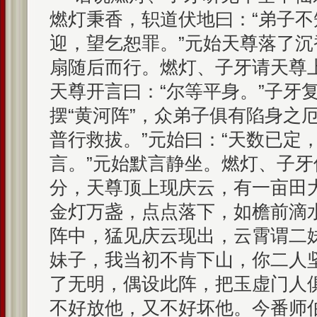
燃灯秉香，轵道伏地曰：“弟子
迎，望乞恕罪。”元始天尊落了
扇随后而行。燃灯、子牙请天尊
天尊开言曰：“尔等平身。”子牙
摆“黄河阵”，众弟子俱有陷身之
普行救拔。”元始曰：“天数已定
言。”元始默言静坐。燃灯、子
分，天尊顶上现庆云，有一亩田
金灯万盏，点点落下，如檐前滴
阵中，猛见庆云现出，云霄谓二
妹子，我当初不肯下山，你二人
了无明，偶设此阵，把玉虚门人
不好放他，又不好坏他。今番师