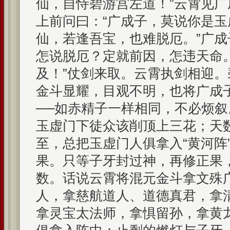
仙，自恃碧游宫左道！”云霄见
上前问曰：“广成子，莫说你是
仙，若逢吾宝，也难脱厄。”广成
怎说脱厄？定就前因，怎违天命
及！”仗剑来取。云霄执剑相迎
金斗显耀，目观不明，也将广成子
──如赤精子一样相同，不必烦
玉虚门下徒众该削顶上三花；天
至，总把玉虚门人俱拿入“黄河阵
果。只等子牙封过神，再修正果
数。话说云霄将混元金斗拿文殊
人，拿慈航道人、道德真君，拿
拿灵宝太法师，拿惧留孙，拿黄