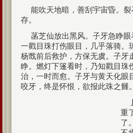
能吹天地暗，善刮宇宙昏。裂
存。
菡芝仙放出黑风。子牙急睁眼
一戳目珠打伤眼目，几乎落骑。
杨戬前后救护，方保无虞。子牙
睁。燃灯下篷看时，乃知戳目珠
治，一时而愈。子牙与黄天化眼
咬牙，终是怀恨，欲报此珠之雠
重
了
不