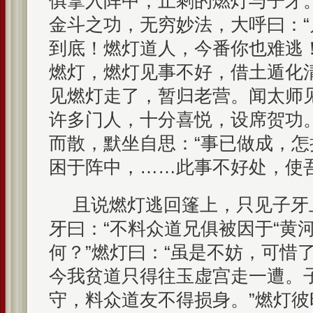
俱拿入阵中；止剩的燃灯与子牙
金斗之功，无穷妙法，大呼曰：
到底！燃灯道人，今番你也难逃
燃灯，燃灯见事不好，借土遁化
见燃灯走了，暂归老营。闻太师见
许多门人，十分喜悦，设席贺功
而散，默坐自思：“事已做成，
困于阵中，……此事不好处，使
且说燃灯逃回篷上，只见子牙
牙曰：“不料众道兄俱被因于“黄
何？”燃灯曰：“虽是不妨，可惜
今我贫道只得往玉虚宫走一遭。
守，料众道友不得损身。”燃灯