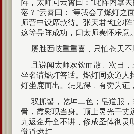
阵，太师问云霄曰：“此阵内拿
落？”云霄曰：“等我会了燃灯之
师营中设席款待。张天君“红沙阵
这等异阵成功，闻太师爽怀乐意
屡胜西岐重重喜，只怕苍天不
且说闻太师欢饮而散。次日，
坐名请燃灯答话。燃灯同众道人
灯坐鹿而出。怎见得，有赞为证
双抓髻，乾坤二色；皂道服，
骨，霞彩现当身。顶上灵光千丈
九返金丹全不讲，修成圣体彻灵
觉道燃灯。