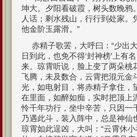
坤大。夕阳看破霞，树头数晚鸦
人话；剩水残山，行行到处家。
他金阶玉露滑。”
赤精子歌罢，大呼曰：“少出
日到此，也免不得‘封神榜’上有
来。琼霄听说，脸上变了两朵桃
飞腾，未及数合，云霄把混元金
光，如电射目，将赤精子拿住，望
在里面，如醉如痴，实时把顶上
怜千年功行，坐中辛苦，只因一
乃遇此斗，装入阵中，总是神仙
琼霄如此逞凶，大叫：“云霄休