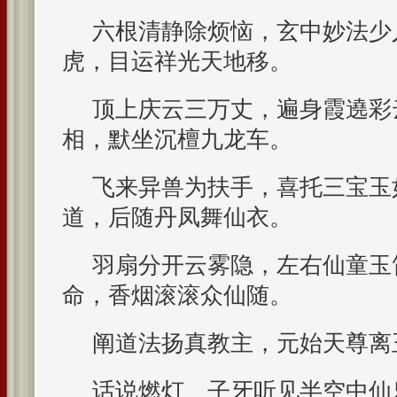
六根清静除烦恼，玄中妙法少
虎，目运祥光天地移。
顶上庆云三万丈，遍身霞遶彩
相，默坐沉檀九龙车。
飞来异兽为扶手，喜托三宝玉
道，后随丹凤舞仙衣。
羽扇分开云雾隐，左右仙童玉
命，香烟滚滚众仙随。
阐道法扬真教主，元始天尊离
话说燃灯、子牙听见半空中仙