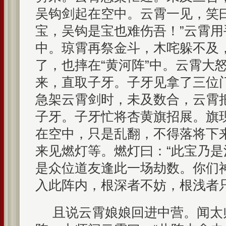
吴钩剑起在空中。云霄一见，笑
宝，吴钩是宝也难伤吾！”云霄
中。琼霄再祭金斗，木咤躲不及
了，也摔在“黄河阵”中。云霄大
来，直取子牙。子牙见拿了三位
急架云霄剑时，未及数合，云霄
子牙。子牙忙将杏黄旗招展。旗
在空中，只是乱翻，不得落将下
来见燃灯等。燃灯曰：“此宝乃
是众位道友逢此一场劫数。你们
入此阵内，根深者不妨，根浅者
且说云霄娘娘回进中营。闻太