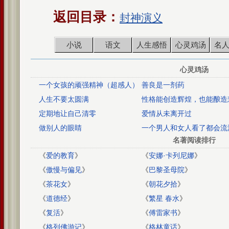
返回目录：
封神演义
小说
语文
人生感悟
心灵鸡汤
名
心灵鸡汤
一个女孩的顽强精神（超感人）
善良是一剂药
人生不要太圆满
性格能创造辉煌，也能酿造
定期地让自己清零
爱情从未离开过
做别人的眼睛
一个男人和女人看了都会流
故事
名著阅读排行
《
爱的教育
》
《
安娜·卡列尼娜
》
《
傲慢与偏见
》
《
巴黎圣母院
》
《
茶花女
》
《
朝花夕拾
》
《
道德经
》
《
繁星 春水
》
《
复活
》
《
傅雷家书
》
《
格列佛游记
》
《
格林童话
》