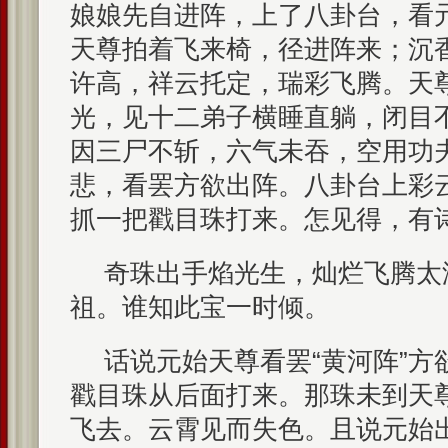
娘娘先自进阵，上了八卦台，看
天尊拍着飞来椅，径进阵来；沉
许高，祥云托定，瑞彩飞腾。天
光，见十二弟子横睡直躺，闭目
因三尸不斩，六气未吞，空用功
悲，看罢方欲出阵。八卦台上彩
抓一把戳目珠打来。怎见得，有
奇珠出手焰光生，灿烂飞腾太
祖。谁知此宝一时倾。
话说元始天尊看罢“黄河阵”方
戳目珠从后面打来。那珠未到天
飞去。云霄见而失色。且说元始