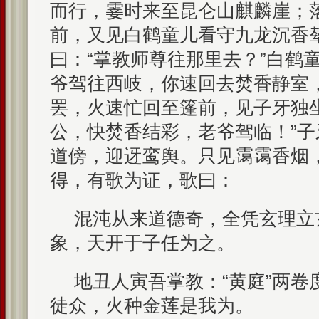
而行，霎时来至昆仑山麒麟崖；
前，又见白鹤童儿看守九龙沉香
曰：“掌教师尊往那里去？”白鹤
爷驾往西岐，你速回去焚香静室
罢，火速忙回至篷前，见子牙独
公，快焚香结彩，老爷驾临！”
道傍，迎迓鸾舆。只见霭霭香烟
得，有歌为证，歌曰：
混沌从来道德奇，全凭玄理立
象，天开于子任为之。
地丑人寅吾掌教：“黄庭”两卷
徒众，火种金莲是我为。