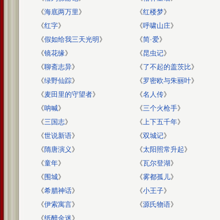
《
海底两万里
》
《
红楼梦
》
《
红字
》
《
呼啸山庄
》
《
假如给我三天光明
》
《
简·爱
》
《
镜花缘
》
《
昆虫记
》
《
聊斋志异
》
《
了不起的盖茨比
》
《
绿野仙踪
》
《
罗密欧与朱丽叶
》
《
麦田里的守望者
》
《
名人传
》
《
呐喊
》
《
三个火枪手
》
《
三国志
》
《
上下五千年
》
《
世说新语
》
《
双城记
》
《
隋唐演义
》
《
太阳照常升起
》
《
童年
》
《
瓦尔登湖
》
《
围城
》
《
雾都孤儿
》
《
希腊神话
》
《
小王子
》
《
伊索寓言
》
《
源氏物语
》
《
纸醉金迷
》