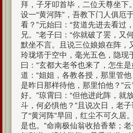
拜，子牙叩首毕，二位天尊坐下
设一“黄河阵”，吾教下门人俱厄
看？”元始曰：“贫道先进去看过
兄。”老子曰：“你就破了罢，又
默坐不言。且说三位娘娘在阵，
玲珑塔于空中，毫光五色，隐现
曰：“玄都大老爷也来了，怎生是
道：“姐姐，各教各授，那里管
是昨日那样待他，那里怕他？”云
好。”琼霄曰：“但他进此阵，就
斗，何必惧他？”且说次日，老子
了“黄河阵”早回，红尘不可久居。
是也。”命南极仙翁收拾香辇；