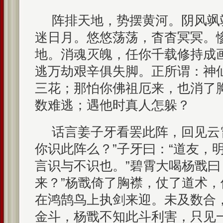
阵排天地，势摆黄河。阴风飒
迷日月。悠悠荡荡，杳杳冥冥。
地。消魂灭魄，任你千载修持成
逃万劫艰辛俱失脚。正所谓：神
三花；那怕你佛祖厄来，也消了
数难逃；遇他时真人怎躲？
话言姜子牙看罢此阵，回见云
你识此阵么？”子牙曰：“道友，
言识与不识也。”碧霄大喝杨戬曰
来？”杨戬倚了胸襟，仗了道术
在鸿鹄鸟上执剑来迎。未及数合
金斗，杨戬不知此斗利害，只见