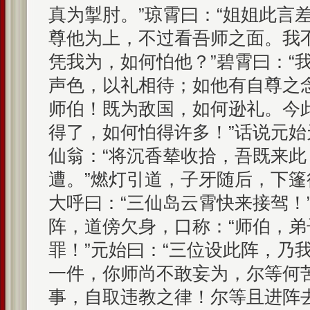
真为掣肘。”琼霄曰：“姐姐此言
尊他为上，不过看吾师之面。我
凭我为，如何怕他？”碧霄曰：“
声色，以礼相待；如他有自尊之
师伯！既为敌国，如何逊礼。今
得了，如何怕得许多！”话说元
仙翁：“将沉香辇收拾，吾既来此
遭。”燃灯引道，子牙随后，下
大呼曰：“三仙岛云霄快来接驾！
阵，道傍欠身，口称：“师伯，
罪！”元始曰：“三位设此阵，乃
一件，你师尚不敢妄为，尔等何
事，自取违教之律！尔等且进阵