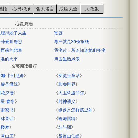
感悟
心灵鸡汤
名人名言
成语大全
人教版
心灵鸡汤
让理想毁了人生
宽容
一种爱叫隐忍
尊严就是30份报纸
劳而获的悲哀
我疼过，所以知道她们多疼
不准的天平
搏击生活风浪
名著阅读排行
安娜·卡列尼娜
》
《
安徒生童话
》
巴黎圣母院
》
《
悲惨世界
》
朝花夕拾
》
《
大卫科波菲尔
》
繁星 春水
》
《
封神演义
》
傅雷家书
》
《
钢铁是怎样炼成的
》
格林童话
》
《
哈姆雷特
》
红楼梦
》
《
红与黑
》
呼啸山庄
》
《
基督山伯爵
》