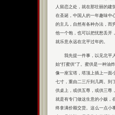
人留恋之处，就在那壮丽的建
在圣诞，中国人的一年趣味中
的主儿，自然有各种办法，而
他一个饱，也可以把忧愁丢开
就乐意永远在北平过年的。
我先提一件事，以见北平
始“打蜜供”了。蜜供是一种油
像一座宝塔，塔顶上插上一面
七寸，重由二三斤到几两。到
供桌上，或供五尊，或供三尊
就是有专门做这生意的小贩，
终拿满价额交货。这么一点小