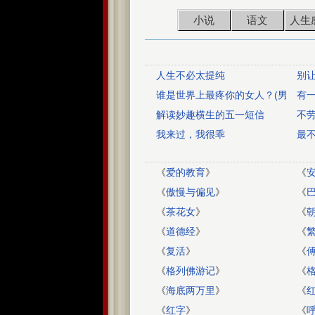
小说
语文
人生
人生不必太提纯
别
谁是世界上最疼你的女人？(男
有
人必读,情深感动)
解读妙趣横生的五一短信
不
我来过，我很乖
最
《
爱的教育
》
《
《
傲慢与偏见
》
《
《
茶花女
》
《
《
道德经
》
《
《
复活
》
《
《
格列佛游记
》
《
《
海底两万里
》
《
《
红字
》
《