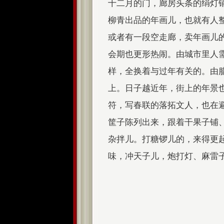
十二月的门，廊房头条的绢灯
柳青出品的年画儿，也就有人
或者有一段空走廊，卖年画儿
会期也更形热闹。由城市里人
样，全换着与过年有关的。由
上。日子越近年，街上的年景
符，写春联的落拓文人，也在
筐子陈列出来，跟着干果子铺
杂拌儿。打糖锣儿的，来得更
味，冲天子儿，炮打灯、麻雷