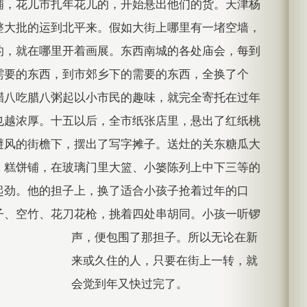
铺，花儿市扎年花儿的，开始悬出他们的货。天津杨
整大批的运到北平来。假如大街上哪里有一堵空墙，
的，就在哪里开着画展。东西南城的各处庙会，每到
需要的东西，到市郊乡下的需要的东西，全换了个
腊八吃腊八粥起以小市民的趣味，就完全寄托在过年
也越浓厚。十五以后，全市纸张店里，悬出了红纸桃
避风的街檐下，摆出了写字摊子。送灶的关东糖瓜大
、糕饼铺，在玻璃门里大篮、小篓陈列上中下三等的
起劲。他的担子上，换了适合小孩子抢着过年的口
子、空竹、花刀花枪，挑着四处串胡同。小孩一听锣
声，便包围了那担子。所以无论在新
来或久住的人，只要在街上一转，就
会觉到年又快过完了。