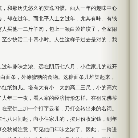
筑，和那历史悠久的安逸习惯。西人一年的趣味中心
心，却在过年。而北平人士之过年，尤其有味。有钱
穷人买他一二斤羊肉，包上一顿白菜馅饺子，全家闹
，至少快活二十四小时。人生这样子过去是对的，我
人过年趣味之浓。远在阴历七八月，小住家儿的就开
炸白面条，外涂蜜糖的食物。这糖面条儿堆架起来，
小红纸旗儿。塔有大有小，大的高二三尺，小的高六
了大年三十夜，看人家的经济情形怎样。在祖先佛爷
，在蜜供上加一个打字云者，乃打会转出来的名词。
在七八月间起，向小住家儿的，按月份收定钱，到年
事交秋就注意，可见他们年味之浓了。因此，一跨进