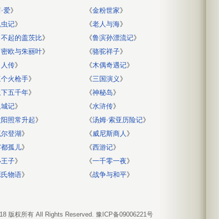
·爱
》
《
金粉世家
》
昆虫记
》
《
老人与海
》
了不起的盖茨比
》
《
鲁滨孙漂流记
》
罗密欧与朱丽叶
》
《
骆驼祥子
》
名人传
》
《
木偶奇遇记
》
三个火枪手
》
《
三国演义
》
上下五千年
》
《
神秘岛
》
双城记
》
《
水浒传
》
太阳照常升起
》
《
汤姆·索亚历险记
》
瓦尔登湖
》
《
威尼斯商人
》
雾都孤儿
》
《
西游记
》
小王子
》
《
一千零一夜
》
源氏物语
》
《
战争与和平
》
018 版权所有 All Rights Reserved.
豫ICP备09006221号