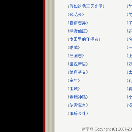
《
假如给我三天光明
》
《
简
《
镜花缘
》
《
《
聊斋志异
》
《
《
绿野仙踪
》
《
《
麦田里的守望者
》
《
《
呐喊
》
《
《
三国志
》
《
《
世说新语
》
《
《
隋唐演义
》
《
《
童年
》
《
《
围城
》
《
《
希腊神话
》
《
《
伊索寓言
》
《
《
纸醉金迷
》
新学网 Copyright (C) 2007-2