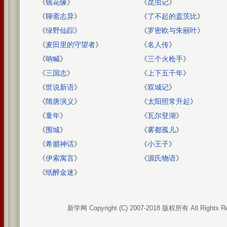
《
镜花缘
》
《
昆虫记
》
《
聊斋志异
》
《
了不起的盖茨比
》
《
绿野仙踪
》
《
罗密欧与朱丽叶
》
《
麦田里的守望者
》
《
名人传
》
《
呐喊
》
《
三个火枪手
》
《
三国志
》
《
上下五千年
》
《
世说新语
》
《
双城记
》
《
隋唐演义
》
《
太阳照常升起
》
《
童年
》
《
瓦尔登湖
》
《
围城
》
《
雾都孤儿
》
《
希腊神话
》
《
小王子
》
《
伊索寓言
》
《
源氏物语
》
《
纸醉金迷
》
新学网 Copyright (C) 2007-2018 版权所有 All Rights R