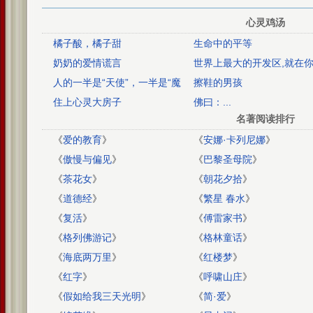
心灵鸡汤
橘子酸，橘子甜
生命中的平等
奶奶的爱情谎言
世界上最大的开发区,就在
子下面
人的一半是“天使”，一半是“魔
擦鞋的男孩
鬼”
住上心灵大房子
佛曰：...
名著阅读排行
《
爱的教育
》
《
安娜·卡列尼娜
》
《
傲慢与偏见
》
《
巴黎圣母院
》
《
茶花女
》
《
朝花夕拾
》
《
道德经
》
《
繁星 春水
》
《
复活
》
《
傅雷家书
》
《
格列佛游记
》
《
格林童话
》
《
海底两万里
》
《
红楼梦
》
《
红字
》
《
呼啸山庄
》
《
假如给我三天光明
》
《
简·爱
》