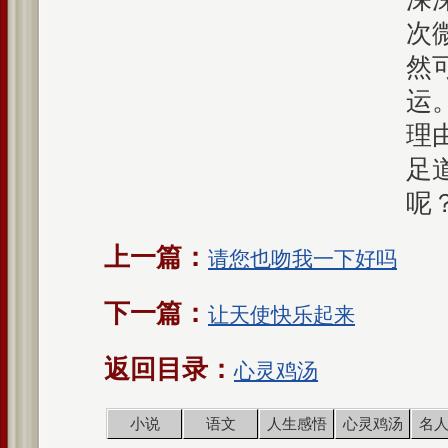
次
然
运
理
足
呢
上一篇：
请您也吻我一下好吗
下一篇：
让天使快乐起来
返回目录：
心灵鸡汤
小说
语文
人生感悟
心灵鸡汤
名