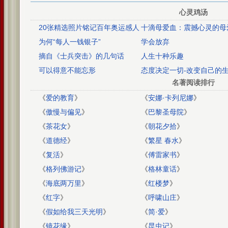
心灵鸡汤
20张精选照片铭记百年奥运感人
十滴母爱血：震撼心灵的母
瞬间
事
为何“每人一钱银子”
学会放弃
摘自《士兵突击》的几句话
人生十种乐趣
可以得意不能忘形
态度决定一切-改变自己的
名著阅读排行
《
爱的教育
》
《
安娜·卡列尼娜
》
《
傲慢与偏见
》
《
巴黎圣母院
》
《
茶花女
》
《
朝花夕拾
》
《
道德经
》
《
繁星 春水
》
《
复活
》
《
傅雷家书
》
《
格列佛游记
》
《
格林童话
》
《
海底两万里
》
《
红楼梦
》
《
红字
》
《
呼啸山庄
》
《
假如给我三天光明
》
《
简·爱
》
《
镜花缘
》
《
昆虫记
》