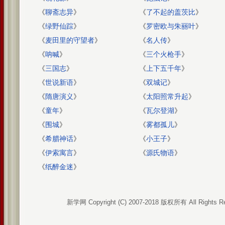
《
聊斋志异
》
《
了不起的盖茨比
》
《
绿野仙踪
》
《
罗密欧与朱丽叶
》
《
麦田里的守望者
》
《
名人传
》
《
呐喊
》
《
三个火枪手
》
《
三国志
》
《
上下五千年
》
《
世说新语
》
《
双城记
》
《
隋唐演义
》
《
太阳照常升起
》
《
童年
》
《
瓦尔登湖
》
《
围城
》
《
雾都孤儿
》
《
希腊神话
》
《
小王子
》
《
伊索寓言
》
《
源氏物语
》
《
纸醉金迷
》
新学网 Copyright (C) 2007-2018 版权所有 All Rights R