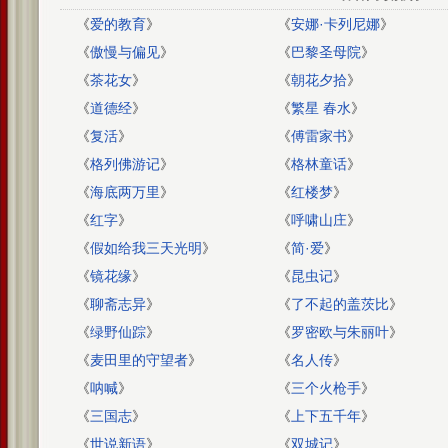
《
爱的教育
》
《
安娜·卡列尼娜
》
《
傲慢与偏见
》
《
巴黎圣母院
》
《
茶花女
》
《
朝花夕拾
》
《
道德经
》
《
繁星 春水
》
《
复活
》
《
傅雷家书
》
《
格列佛游记
》
《
格林童话
》
《
海底两万里
》
《
红楼梦
》
《
红字
》
《
呼啸山庄
》
《
假如给我三天光明
》
《
简·爱
》
《
镜花缘
》
《
昆虫记
》
《
聊斋志异
》
《
了不起的盖茨比
》
《
绿野仙踪
》
《
罗密欧与朱丽叶
》
《
麦田里的守望者
》
《
名人传
》
《
呐喊
》
《
三个火枪手
》
《
三国志
》
《
上下五千年
》
《
世说新语
》
《
双城记
》