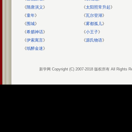
《
隋唐演义
》
《
太阳照常升起
》
《
童年
》
《
瓦尔登湖
》
《
围城
》
《
雾都孤儿
》
《
希腊神话
》
《
小王子
》
《
伊索寓言
》
《
源氏物语
》
《
纸醉金迷
》
新学网 Copyright (C) 2007-2018 版权所有 All Rights R