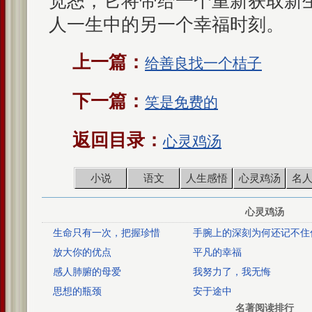
宽恕，它将带给一个重新获取新
人一生中的另一个幸福时刻。
上一篇：
给善良找一个桔子
下一篇：
笑是免费的
返回目录：
心灵鸡汤
小说
语文
人生感悟
心灵鸡汤
名
心灵鸡汤
生命只有一次，把握珍惜
手腕上的深刻为何还记不住
放大你的优点
平凡的幸福
感人肺腑的母爱
我努力了，我无悔
思想的瓶颈
安于途中
名著阅读排行