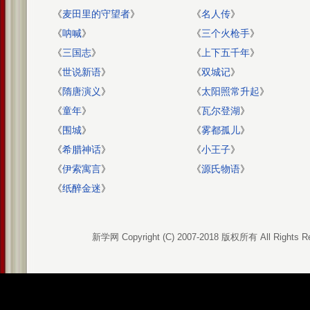
《
麦田里的守望者
》
《
名人传
》
《
呐喊
》
《
三个火枪手
》
《
三国志
》
《
上下五千年
》
《
世说新语
》
《
双城记
》
《
隋唐演义
》
《
太阳照常升起
》
《
童年
》
《
瓦尔登湖
》
《
围城
》
《
雾都孤儿
》
《
希腊神话
》
《
小王子
》
《
伊索寓言
》
《
源氏物语
》
《
纸醉金迷
》
新学网 Copyright (C) 2007-2018 版权所有 All Rights R