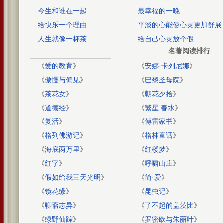
今生和谁在一起
最幸福的一晚
给快乐一个理由
平淡的心能使心灵更加舒展
人生就像一杯茶
给自己心灵放个假
名著阅读排行
《
爱的教育
》
《
安娜·卡列尼娜
》
《
傲慢与偏见
》
《
巴黎圣母院
》
《
茶花女
》
《
朝花夕拾
》
《
道德经
》
《
繁星 春水
》
《
复活
》
《
傅雷家书
》
《
格列佛游记
》
《
格林童话
》
《
海底两万里
》
《
红楼梦
》
《
红字
》
《
呼啸山庄
》
《
假如给我三天光明
》
《
简·爱
》
《
镜花缘
》
《
昆虫记
》
《
聊斋志异
》
《
了不起的盖茨比
》
《
绿野仙踪
》
《
罗密欧与朱丽叶
》