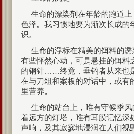
生命的漂染剂在年龄的跑道上
色泽。我习惯地要为渐次长成的
识。
生命的浮标在精美的饵料的诱
有些怦然心动，可是悬挂的饵料
的钢针……终竟，垂钓者从来也
在与刀俎和案板的对话中，或有
里营养。
生命的站台上，唯有守候季风
着远方的灯塔，唯有耳膜记忆深
声响，及其寂寥地浸润在人们视