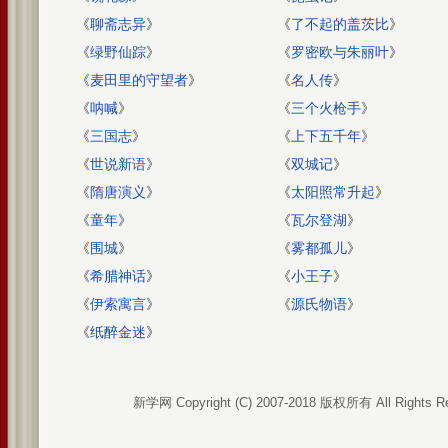
《
聊斋志异
》
《
了不起的盖茨比
》
《
绿野仙踪
》
《
罗密欧与朱丽叶
》
《
麦田里的守望者
》
《
名人传
》
《
呐喊
》
《
三个火枪手
》
《
三国志
》
《
上下五千年
》
《
世说新语
》
《
双城记
》
《
隋唐演义
》
《
太阳照常升起
》
《
童年
》
《
瓦尔登湖
》
《
围城
》
《
雾都孤儿
》
《
希腊神话
》
《
小王子
》
《
伊索寓言
》
《
源氏物语
》
《
纸醉金迷
》
新学网 Copyright (C) 2007-2018 版权所有 All Rights R