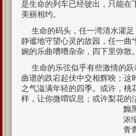
是生命的列车已经驶出，只能在
美丽相约。
生命的码头，任一湾清水濯足
静谧地守望心灵的故园，任一曲“
婉的乐曲嘈嘈杂杂，四下里弥散
生命的乐弦似乎有些激情的跃
曲谱的跌宕起伏中交相辉映；这
之气溢满年轻的四季。或许，桃
样，让你微喟叹息；或许梨花的
黝
浓
青