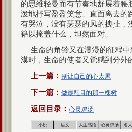
的思维轻曼而有节奏地舒展着腰
泼地抒写盈盈笑意。直面离去的
有哭泣，没有瑟瑟的风的拽扯，
籍以掩盖什么，坦然面对。
生命的角铃又在漫漫的征程中
漠时，生命的使者又觉感到分外
上一篇：
别让自己的心太累
下一篇：
做最醒目的那一棵树
返回目录：
心灵鸡汤
小说
语文
人生感悟
心灵鸡汤
名