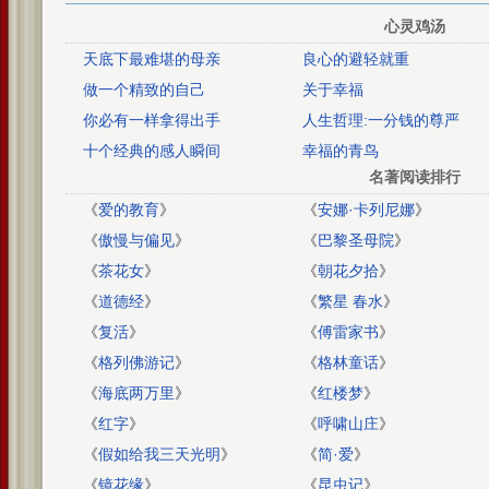
心灵鸡汤
天底下最难堪的母亲
良心的避轻就重
做一个精致的自己
关于幸福
你必有一样拿得出手
人生哲理:一分钱的尊严
十个经典的感人瞬间
幸福的青鸟
名著阅读排行
《
爱的教育
》
《
安娜·卡列尼娜
》
《
傲慢与偏见
》
《
巴黎圣母院
》
《
茶花女
》
《
朝花夕拾
》
《
道德经
》
《
繁星 春水
》
《
复活
》
《
傅雷家书
》
《
格列佛游记
》
《
格林童话
》
《
海底两万里
》
《
红楼梦
》
《
红字
》
《
呼啸山庄
》
《
假如给我三天光明
》
《
简·爱
》
《
镜花缘
》
《
昆虫记
》