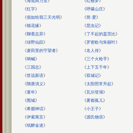
《
海底两万里
》
《
红楼梦
》
《
红字
》
《
呼啸山庄
》
《
假如给我三天光明
》
《
简·爱
》
《
镜花缘
》
《
昆虫记
》
《
聊斋志异
》
《
了不起的盖茨比
》
《
绿野仙踪
》
《
罗密欧与朱丽叶
》
《
麦田里的守望者
》
《
名人传
》
《
呐喊
》
《
三个火枪手
》
《
三国志
》
《
上下五千年
》
《
世说新语
》
《
双城记
》
《
隋唐演义
》
《
太阳照常升起
》
《
童年
》
《
瓦尔登湖
》
《
围城
》
《
雾都孤儿
》
《
希腊神话
》
《
小王子
》
《
伊索寓言
》
《
源氏物语
》
《
纸醉金迷
》