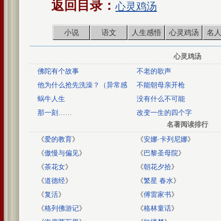
返回目录：
心灵鸡汤
小说
语文
人生感悟
心灵鸡汤
名
心灵鸡汤
佛陀有个故事
不老的歌声
他为什么抢先洗澡？（异常感
不能朝母亲开枪
动）
蜗牛人生
没有什么不可能
那一刻……
改变一生的四个字
名著阅读排行
《
爱的教育
》
《
安娜·卡列尼娜
》
《
傲慢与偏见
》
《
巴黎圣母院
》
《
茶花女
》
《
朝花夕拾
》
《
道德经
》
《
繁星 春水
》
《
复活
》
《
傅雷家书
》
《
格列佛游记
》
《
格林童话
》