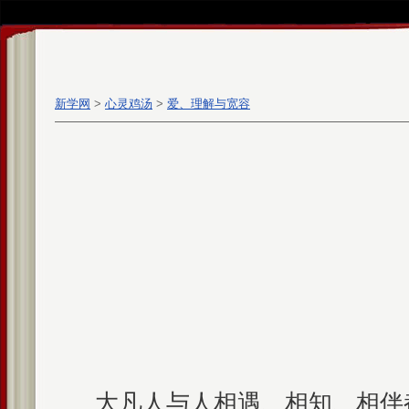
新学网
>
心灵鸡汤
>
爱、理解与宽容
大凡人与人相遇、相知、相伴