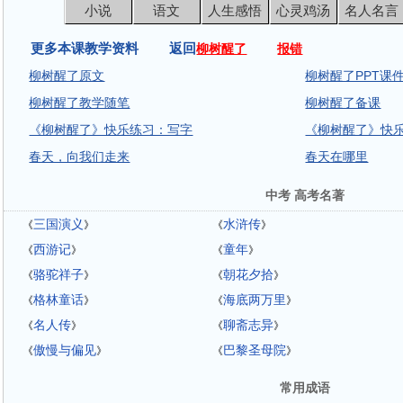
小说
语文
人生感悟
心灵鸡汤
名人名言
更多本课教学资料 返回
柳树醒了
报错
柳树醒了原文
柳树醒了PPT课
柳树醒了教学随笔
柳树醒了备课
《柳树醒了》快乐练习：写字
《柳树醒了》快
春天，向我们走来
春天在哪里
中考 高考名著
三国演义
水浒传
《
》
《
》
西游记
童年
《
》
《
》
骆驼祥子
朝花夕拾
《
》
《
》
格林童话
海底两万里
《
》
《
》
名人传
聊斋志异
《
》
《
》
傲慢与偏见
巴黎圣母院
《
》
《
》
常用成语