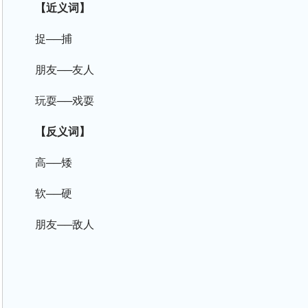
【近义词】
捉──捕
朋友──友人
玩耍──戏耍
【反义词】
高──矮
软──硬
朋友──敌人