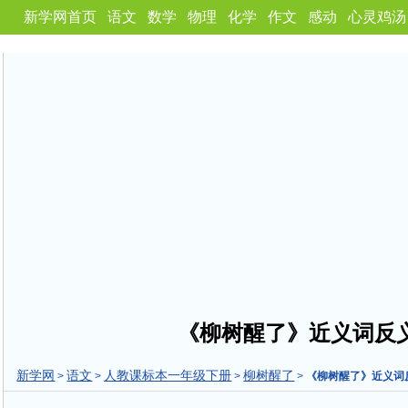
新学网首页
语文
数学
物理
化学
作文
感动
心灵鸡汤
《柳树醒了》近义词反
新学网
语文
人教课标本一年级下册
柳树醒了
>
>
>
>
《柳树醒了》近义词