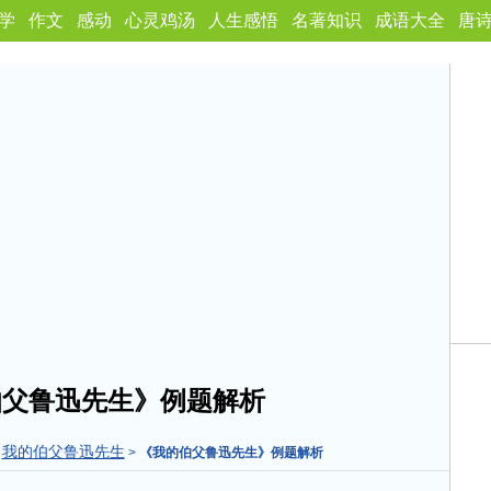
学
作文
感动
心灵鸡汤
人生感悟
名著知识
成语大全
唐
伯父鲁迅先生》例题解析
我的伯父鲁迅先生
>
>
《我的伯父鲁迅先生》例题解析