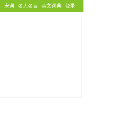
诗
宋词
名人名言
英文词典
登录