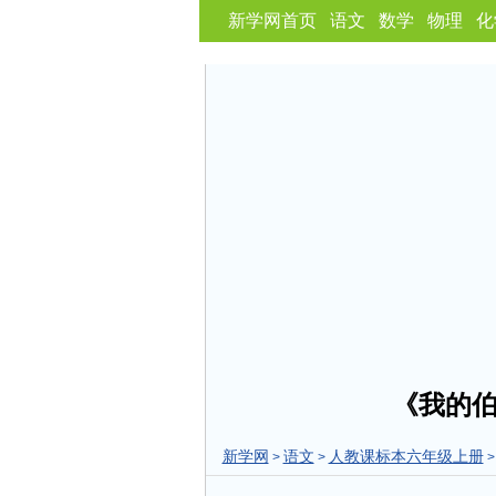
新学网首页
语文
数学
物理
化
《我的
新学网
语文
人教课标本六年级上册
>
>