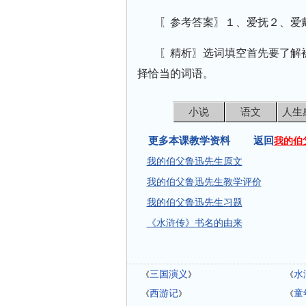
〖参考答案〗１、爱抚２、爱
〖精析〗选词填空首先要了解
择恰当的词语。
小说
语文
人生
更多本课教学资料 返回
我的伯
我的伯父鲁迅先生原文
我的伯父鲁迅先生教学评价
我的伯父鲁迅先生习题
《水浒传》书名的由来
三国演义
水
《
》
《
西游记
童
《
》
《