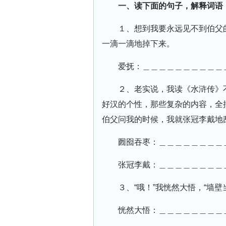
一、读下面的句子，解释词语
１、想到我要永远见不到伯父
一滴一滴地掉下来。
爱抚：＿＿＿＿＿＿＿＿＿＿
２、老实说，我读《水浒传》
好汉的个性，那些复杂的内容，全
伯父问我的时候，我就张冠李戴地
囫囵吞枣：＿＿＿＿＿＿＿＿
张冠李戴：＿＿＿＿＿＿＿＿
３、“哦！”我恍然大悟，“墙
恍然大悟：＿＿＿＿＿＿＿＿