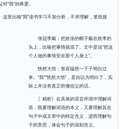
对“我”的疼爱。
。这里比喻“我”读书学习不加分析，不求理解，笼统接
张冠李戴：把姓张的帽子戴在姓李的
头上，比喻把事情搞混了。文中是说“把这
个人做的事情安在那个人身上”。
恍然大悟：形容猛然一下子明白过
来。“我”“恍然大悟”，是自以为明白了，实
际上并没有真正听懂伯父的话。
〖精析〗在具体的语言环境中理解词
语，既要理解词语的本义，又要理解其在
句子中或文章中的特定含义，进而理解句
子的意思，体会句子的深刻含义。