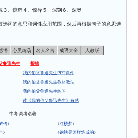
戴３、惊奇４、惊异５、深刻６、深奥
被选词的意思和词性应用范围，然后再根据句子的意思选
感悟
心灵鸡汤
名人名言
成语大全
人教版
父鲁迅先生
报错
我的伯父鲁迅先生PPT课件
我的伯父鲁迅先生教材教法
我的伯父鲁迅先生练习
读《我的伯父鲁迅先生》有感
中考 高考名著
浒传
红楼梦
》
《
》
年
钢铁是怎样炼成的
》
《
》