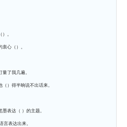
（）。
的衷心（）。
打量了我几遍。
他（）得半晌说不出话来。
笔墨表达（ ）的主题。
的语言表达出来。