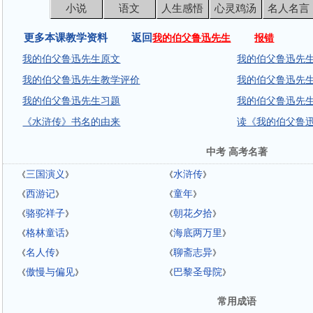
小说
语文
人生感悟
心灵鸡汤
名人名言
更多本课教学资料 返回
我的伯父鲁迅先生
报错
我的伯父鲁迅先生原文
我的伯父鲁迅先生
我的伯父鲁迅先生教学评价
我的伯父鲁迅先
我的伯父鲁迅先生习题
我的伯父鲁迅先
《水浒传》书名的由来
读《我的伯父鲁
中考 高考名著
三国演义
水浒传
《
》
《
》
西游记
童年
《
》
《
》
骆驼祥子
朝花夕拾
《
》
《
》
格林童话
海底两万里
《
》
《
》
名人传
聊斋志异
《
》
《
》
傲慢与偏见
巴黎圣母院
《
》
《
》
常用成语