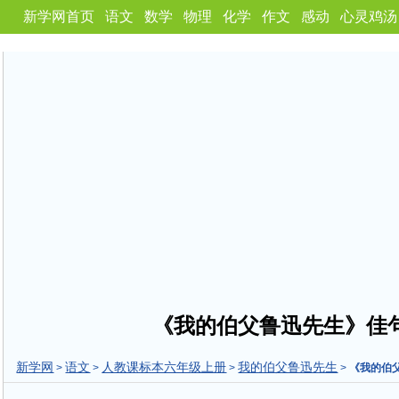
新学网首页
语文
数学
物理
化学
作文
感动
心灵鸡汤
《我的伯父鲁迅先生》佳
新学网
语文
人教课标本六年级上册
我的伯父鲁迅先生
>
>
>
>
《我的伯