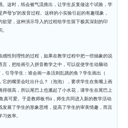
强。这时，纸会被气流推出，让学生反复做这个试验，学
声母“p”的发音过程。这样的小实验引起的有趣现象，
的欲望，这种演示导入的过程给学生留下极其深刻的印
识。
由感性到理性的过程，如果在教学过程中把一些抽象的说
语言，把绘画引入拼音教学之中，可以促使学生动脑动
前，引导学生：谁会画一条活则乱跳的鱼？学生画出（
，它的嘴里会吐出什么？（泡泡），要求学生在鱼嘴上画
跳得很高，所以尾巴上也溅起了小水花，请学生在尾巴上
小鱼真可爱。于是教师板书ü，师生共同进入新的教学活动
既发展了学生的形象思维，提高了学生的审美情趣，而且
学习效率。