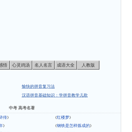
感悟
心灵鸡汤
名人名言
成语大全
人教版
愉快的拼音复习法
汉语拼音基础知识：学拼音教学儿歌
中考 高考名著
浒传
红楼梦
》
《
》
年
钢铁是怎样炼成的
》
《
》