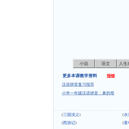
小说
语文
人生
更多本课教学资料
报错
汉语拼音复习指导
小学一年级汉语拼音：鼻韵母
三国演义
水
《
》
《
西游记
童
《
》
《