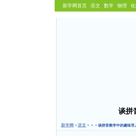
新学网首页
语文
数学
物理
化
谈拼
新学网
语文
>
> > >
谈拼音教学中的趣味导