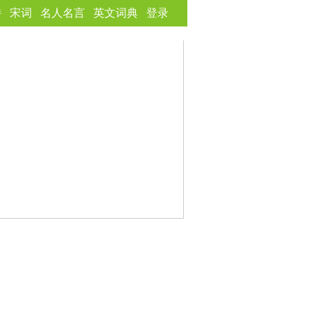
诗
宋词
名人名言
英文词典
登录