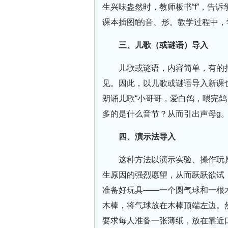
生兴味盎然时，教师板书“f”，告诉学
课本插图f的音、形。教学过程中
三、儿歌（或谜语）导入
儿歌或谜语，内容简单，有的
见。因此，以儿歌或谜语导入新课
朗诵儿歌“小哥哥，爱白鸽，喂完鸽
多的是什么音节？从而引出声母g
四、演示法导入
这种方法以演示实验、操作玩
生原因的强烈愿望，从而跃跃欲试
准备好玩具——一个圆气球和一根
木棒，将气球放在木棒顶端左边。
要求每人准备一张薄纸，放在靠近