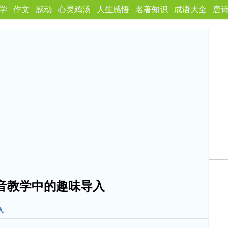
学
作文
感动
心灵鸡汤
人生感悟
名著知识
成语大全
唐
音教学中的趣味导入
入