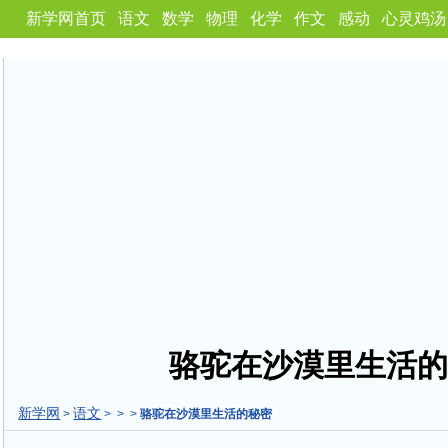
新学网首页
语文
数学
物理
化学
作文
感动
心灵鸡汤
骆驼在沙漠里生活的
新学网
语文
>
> > >
骆驼在沙漠里生活的秘密