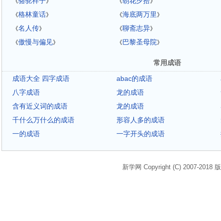
骆驼祥子
朝花夕拾
《
》
《
》
格林童话
海底两万里
《
》
《
》
名人传
聊斋志异
《
》
《
》
傲慢与偏见
巴黎圣母院
《
》
《
》
常用成语
成语大全 四字成语
abac的成语
八字成语
龙的成语
含有近义词的成语
龙的成语
千什么万什么的成语
形容人多的成语
一的成语
一字开头的成语
新学网 Copyright (C) 2007-2018 