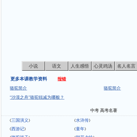
小说
语文
人生感悟
心灵鸡汤
名人名言
更多本课教学资料
报错
骆驼简介
骆驼简介
“沙漠之舟”骆驼锐减为哪般？
中考 高考名著
三国演义
水浒传
《
》
《
》
西游记
童年
《
》
《
》