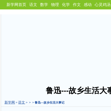
新学网首页
语文
数学
物理
化学
作文
感动
心灵鸡汤
鲁迅---故乡生活大
新学网
语文
>
> > >
鲁迅---故乡生活大事记