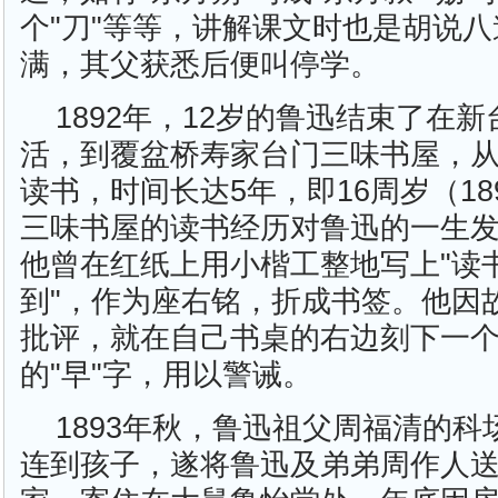
个"刀"等等，讲解课文时也是胡说
满，其父获悉后便叫停学。
1892年，12岁的鲁迅结束了在
活，到覆盆桥寿家台门三味书屋，
读书，时间长达5年，即16周岁（18
三味书屋的读书经历对鲁迅的一生
他曾在红纸上用小楷工整地写上"读
到"，作为座右铭，折成书签。他因
批评，就在自己书桌的右边刻下一
的"早"字，用以警诫。
1893年秋，鲁迅祖父周福清的
连到孩子，遂将鲁迅及弟弟周作人