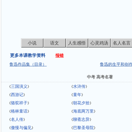
小说
语文
人生感悟
心灵鸡汤
名人名言
更多本课教学资料
报错
鲁迅作品集（目录）
鲁迅的生平和创
中考 高考名著
三国演义
水浒传
《
》
《
》
西游记
童年
《
》
《
》
骆驼祥子
朝花夕拾
《
》
《
》
格林童话
海底两万里
《
》
《
》
名人传
聊斋志异
《
》
《
》
傲慢与偏见
巴黎圣母院
《
》
《
》