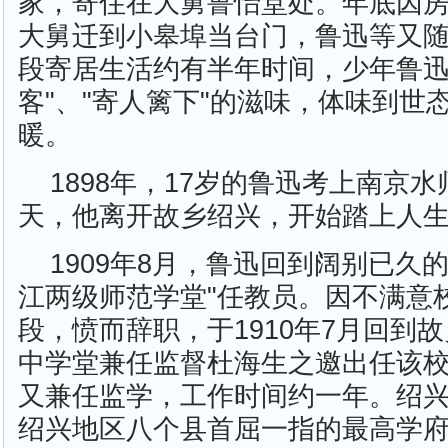
家，寄住在大舅鲁怡堂处。年底因
大舅迁到小皋埠当台门，鲁迅等又
段寄居生活约有半年时间，少年鲁迅
客"、"寄人篱下"的滋味，体味到世
暖。
1898年，17岁的鲁迅考上南京
天，他离开故乡绍兴，开始踏上人
1909年8月，鲁迅回到阔别已久
江两级师范学堂"任教员。因不满意
段，愤而辞职，于1910年7月回到
中学堂兼任监督杜海生之邀出任该
又兼任监学，工作时间约一年。绍
绍兴地区八个县首屈一指的最高学