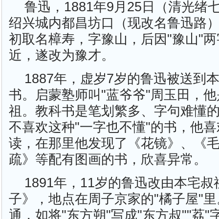
鲁迅，1881年9月25日（清光绪
绍兴城内都昌坊口（现改名鲁迅路
初取名樟寿，字豫山，后因"豫山"两
近，遂改为豫才。
1887年，虚岁7岁的鲁迅被送到
书。启蒙塾师叫"蓝爷爷"周玉田，
祖。教科书是笔划繁多、字句难懂
不喜欢这种"一字也不懂"的书，他
读，在那里他发现了《花镜》、《
疏》等配有图画的书，欣喜异常。
1891年，11岁的鲁迅改由本宅
子》，地点在周子京家的"橘子屋"
通，如将"东方朔"写成"东方叔""荔