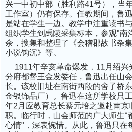
兴一中初中部（胜利路41号），当
工作室）仍有保存。任教期间，鲁
是站在学生一边。教学中注重读书
组织学生到禹陵采集标本，参观"南
余，搜集和整理了《会稽郡故书杂
小说钩沉》等。
1911年辛亥革命爆发，11月绍
分府都督王金发委任，鲁迅出任山
长。该校旧址在南街西段的舍子桥
金银饰品厂）。鲁迅在这所学校只工作
年2月应教育总长蔡元培之邀赴南京
职。临行时，山会师范的广大师生"
心情"，深表惋惜。从此，鲁迅只在