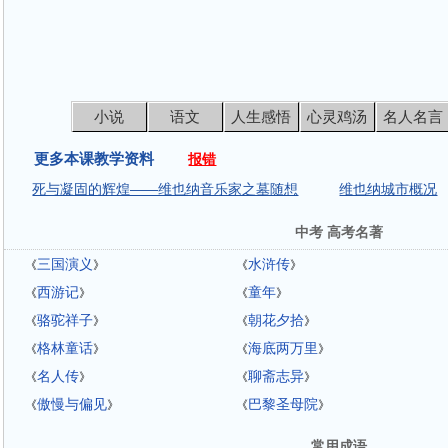
小说
语文
人生感悟
心灵鸡汤
名人名言
更多本课教学资料
报错
死与凝固的辉煌——维也纳音乐家之墓随想
维也纳城市概况
中考 高考名著
三国演义
水浒传
《
》
《
》
西游记
童年
《
》
《
》
骆驼祥子
朝花夕拾
《
》
《
》
格林童话
海底两万里
《
》
《
》
名人传
聊斋志异
《
》
《
》
傲慢与偏见
巴黎圣母院
《
》
《
》
常用成语