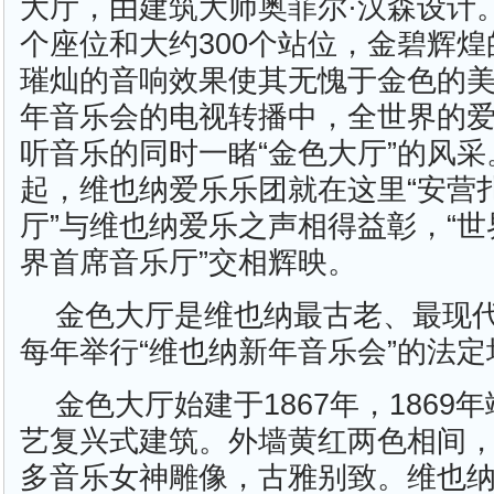
大厅，由建筑大师奥菲尔·汉森设计。
个座位和大约300个站位，金碧辉
璀灿的音响效果使其无愧于金色的
年音乐会的电视转播中，全世界的
听音乐的同时一睹“金色大厅”的风
起，维也纳爱乐乐团就在这里“安营扎
厅”与维也纳爱乐之声相得益彰，“世
界首席音乐厅”交相辉映。
金色大厅是维也纳最古老、最现
每年举行“维也纳新年音乐会”的法定
金色大厅始建于1867年，1869
艺复兴式建筑。外墙黄红两色相间
多音乐女神雕像，古雅别致。维也