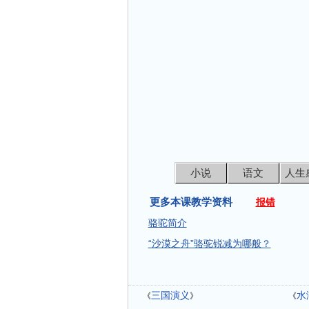
小说
语文
人生
更多本课教学资料
报错
骆驼简介
“沙漠之舟”骆驼锐减为哪般？
三国演义
水
《
》
《