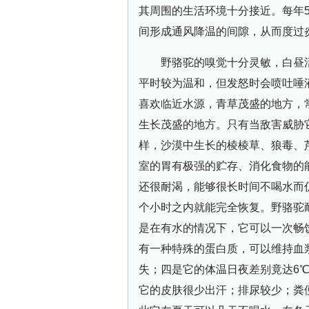
其周围的生活环境十分接近。每年
间形成通风降温的间隙，从而度过
野骆驼的嗅觉十分灵敏，白昼
平时较为温和，但发怒时会喷吐唾
喜欢临近水源，青草茂盛的地方，
生长茂盛的地方。只有当敌害威胁
样，沙漠中生长的棱棱草、狼毒、
室的胃有极强的贮存、消化食物的
还很耐渴，能够很长时间不喝水而
个小时之内就能完全恢复。野骆驼
是在有水的情况下，它可以一次畅
有一种特殊的蛋白质，可以维持血
失；四是它的体温日夜差别竟达6
它的皮肤很少出汗；排尿较少；粪