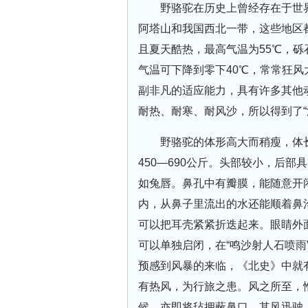
野骆驼在历史上曾经存在于世
阿塔山和我国西北一带，这些地区都
且夏天酷热，最高气温为55℃，砾
气温可下降到零下40℃，常常狂
副非凡的适应能力，具有许多其他
耐热、耐寒、耐风沙，所以得到了“
野骆驼的体形高大而稍瘦，体长2.
450—690公斤。头部较小，后
如兔唇。鼻孔中有瓣膜，能随意开
内，从鼻子里流出的水还能顺着鼻
可以把耳壳紧紧折迭起来。眼睛外
可以单独启闭，在“鸣沙射人石喷雨
预感到风暴的来临，《北史》中就
有热风，为行旅之患。风之所至，
候，亦即将毡拥蔽鼻口，其风迅驶