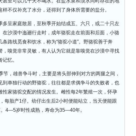
天甚至可以几十天不喝水。在盐水泉和淡水同时存在的地
这样不仅补充了水分，还得到了身体所需要的盐分。
季多呈家庭散居，至秋季开始结成五、六只，或二十只左
。在沙漠中迤逦行走时，成年骆驼走在前面和后面，小骆
条路线觅食和饮水，称为“骆驼小道”。野骆驼善于奔
警，嗅觉非常灵敏，有人认为它就是靠嗅觉在沙漠中寻找
传记忆。
情季节，雄兽争斗时，主要是将头部伸到对方的两腿之间，
见到单独行动的野骆驼，往往都是求偶争斗的失败者，也
雌性家骆驼交配的情况发生。雌性每2年繁殖一次，怀孕
生产，每胎产1仔。幼仔出生后2小时便能站立，当天便能跟
。4—5岁时性成熟，寿命为35—40年。