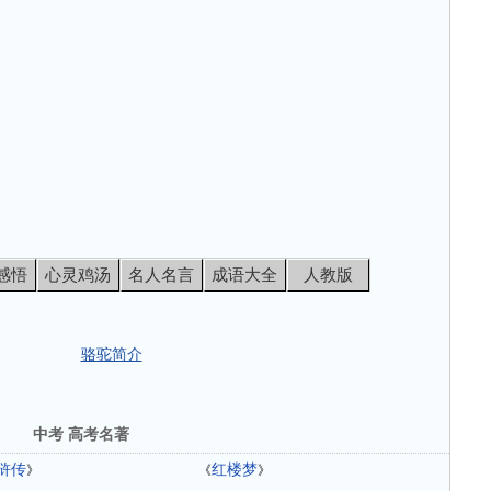
感悟
心灵鸡汤
名人名言
成语大全
人教版
骆驼简介
中考 高考名著
浒传
红楼梦
》
《
》