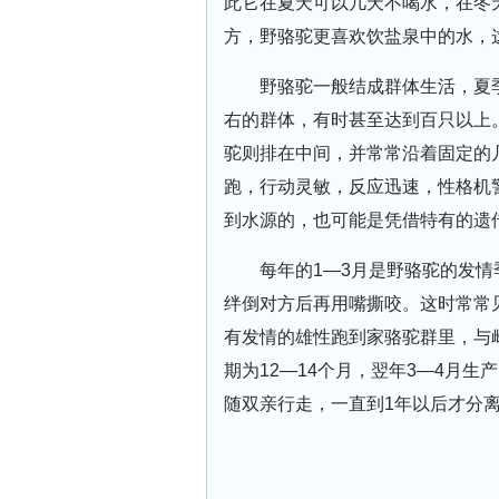
此它在夏天可以几天不喝水，在冬
方，野骆驼更喜欢饮盐泉中的水，
野骆驼一般结成群体生活，夏
右的群体，有时甚至达到百只以上
驼则排在中间，并常常沿着固定的几
跑，行动灵敏，反应迅速，性格机
到水源的，也可能是凭借特有的遗
每年的1—3月是野骆驼的发
绊倒对方后再用嘴撕咬。这时常常
有发情的雄性跑到家骆驼群里，与
期为12—14个月，翌年3—4月
随双亲行走，一直到1年以后才分离