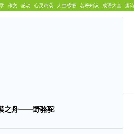
学
作文
感动
心灵鸡汤
人生感悟
名著知识
成语大全
唐
漠之舟——野骆驼