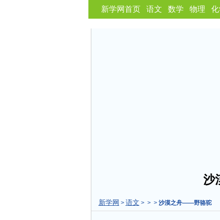
新学网首页
语文
数学
物理
化
沙
新学网
语文
>
> > >
沙漠之舟——野骆驼