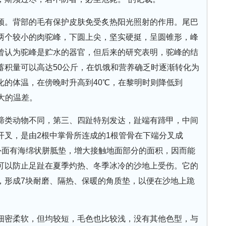
颈。背部的毛有保护皮肤免受炙热阳光照射的作用。尾巴
两个较小的肉驼峰，下圆上尖，坚实硬挺，呈圆锥形，峰
曾认为驼峰是贮水的器官，但后来的研究表明，驼峰的结
蓄积量可以高达50公斤，在饥饿和营养确乏时逐渐转化为
化的体温，在傍晚时升高到40℃，在黎明时则降低到
大的温差。
蹄类动物不同，第三、四趾特别发达，趾端有蹄甲，中间
开叉，是由2根中掌骨所连成的1根管骨在下端分叉成
外面有海绵状胼胝垫，增大接触地面部分的面积，因而能
可以防止足趾在夏季灼热、冬季冰冷的沙地上受伤。它的
，形成7块耐磨、隔热、保暖的角质垫，以便在沙地上跪
细密柔软，但均较短，毛色也比较浅，没有其他色型，与