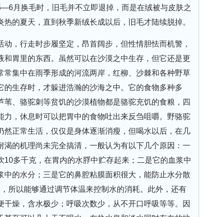
5—6月换毛时，旧毛并不立即退掉，而是在绒被与皮肤之
炎热的夏天，直到秋季新绒长成以后，旧毛才陆续脱掉。
活动，行走时步履坚定，昂首阔步，但性情胆怯而机警，
液和胃里的东西。虽然可以在沙漠之中生存，但它还是更
常常集中在雨季形成的河流两岸，红柳、沙棘和各种野草
它的生存时，才躲进浩瀚的沙海之中。它的食物多种多
芦苇、骆驼刺等贫饥的沙漠植物都是骆驼充饥的食粮，四
能力，休息时可以把胃中的食物吐出来反刍咀嚼。野骆驼
仍然正常生活，仅仅是身体逐渐消瘦，但喝水以后，在几
耐渴的机理尚未完全搞清，一般认为有以下几个原因：一
饮10多千克，在胃内的水脬中贮存起来；二是它的血浆中
浆中的水分；三是它的鼻腔粘膜面积很大，能防止水分散
℃，所以能够通过调节体温来控制水的消耗。此外，还有
便干燥，含水极少；呼吸次数少，从不开口呼吸等等。因