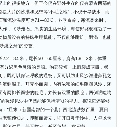
界上的很多地方，但至今仍在野外生存的仅有蒙古西部的
是大片的沙漠和戈壁等“不毛之地”，不仅干旱缺水，而
石和流沙温度可达71—82℃，冬季奇冷，寒流袭来时，
风大作，飞沙走石。恶劣的生活环境，却使野骆驼练就了一
动物所没有的特殊生理机能，不仅能够耐饥、耐渴，也能
沙漠之舟”的赞誉。
2—3.5米，尾长50—60厘米，肩高1.8—2米，体重
部具有分泌黑色臭液的臭腺。吻部较短，上唇裂成两瓣，状
闭，既可以保证呼吸的通畅，又可以防止风沙灌进鼻孔之
沟流到嘴里。耳壳小而圆，内有浓密的细毛阻挡风沙，还
面有两排长而密的睫毛，并长有双重的眼睑，两侧眼睑均
”的弥漫风沙中仍然能够保持清晰的视力。据说它还能够
有：“且末（新疆南部的一个县）西北流沙数百里，夏日
惟老驼预知之，即嗔而聚立，埋其口鼻于沙中。人每以为
，斯须过尽，若不防者，必至危毙。”的记载。