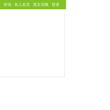
诗
宋词
名人名言
英文词典
登录