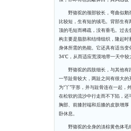
野骆驼的颈部较长，弯曲似鹅
比较短，生有短的绒毛。背部生有
顶的毛短而稀疏，没有垂毛。过去
构主要是脂肪和结缔组织，隆起时
身体所需的热能。它还具有适当变
34℃，从而适应荒漠地带一天中较
野骆驼的四肢细长，与其他有
一节趾骨较大，两趾之间有很大的
为“丫”字形，并与趾骨连在一起，
在松软的流沙中行走而不下陷，还
胸部、前膝肘端和后膝的皮肤增厚
卧休息。
野骆驼的全身的淡棕黄色体毛