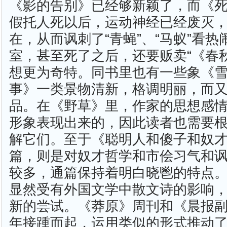
《影的告别》已经够新颖了，而《
假托人死以后，运动神经已经废灭
在，从而讽刺了“青蝇”、“马蚁”看
室，甚至死了之后，还要贩卖“《春
想更为奇特。同书里也有一些象《
事》一类景物清新，格调明丽，而
品。在《野草》里，作家的思想感
形象表现出来的，因此读者也需要
解它们。至于《聪明人和傻子和奴
篇，则是对奴才哲学和市侩习气和
较多，通篇保持着明白晓鬯的特点
显然受有外国文学中散文诗的影响
新的尝试。《莽原》周刊和《晨报
年接踵而起，运用类似的形式推动