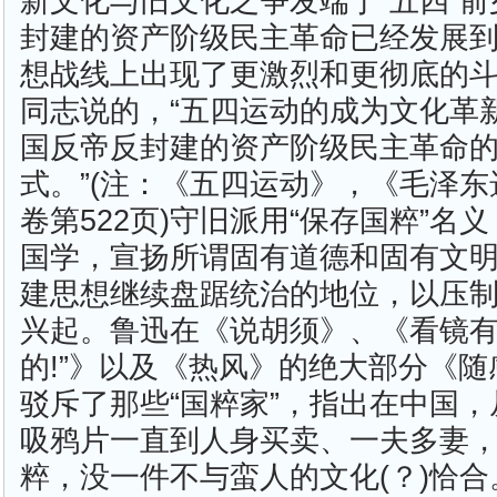
新文化与旧文化之争发端于“五四”
封建的资产阶级民主革命已经发展
想战线上出现了更激烈和更彻底的
同志说的，“五四运动的成为文化革
国反帝反封建的资产阶级民主革命
式。”(注：《五四运动》，《毛泽东
卷第522页)守旧派用“保存国粹”名
国学，宣扬所谓固有道德和固有文
建思想继续盘踞统治的地位，以压
兴起。鲁迅在《说胡须》、《看镜有
的!”》以及《热风》的绝大部分《
驳斥了那些“国粹家”，指出在中国
吸鸦片一直到人身买卖、一夫多妻，
粹，没一件不与蛮人的文化(？)恰合。