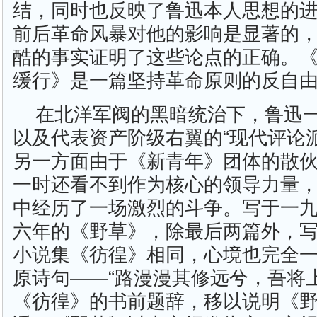
结，同时也反映了鲁迅本人思想的
前后革命风暴对他的影响是显著的
酷的事实证明了这些论点的正确。《
缓行》是一篇坚持革命原则的反自
在北洋军阀的黑暗统治下，鲁迅
以及代表资产阶级右翼的“现代评论
另一方面由于《新青年》团体的散
一时还看不到作为核心的领导力量
中经历了一场激烈的斗争。写于一
六年的《野草》，除最后两篇外，
小说集《彷徨》相同，心境也完全
原诗句——“路漫漫其修远兮，吾将
《彷徨》的书前题辞，移以说明《