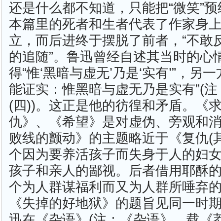
还是什么都不知道，只能把“微笑”预
本篇里的死者和生者代表了作家身
立，而后进终于摆脱了前者，“不敢
的追随”。鲁迅曾经自述其当时的心
得“惟‘黑暗与虚无’乃是‘实有’”，另
能证实：惟黑暗与虚无乃是实有”(
(四))。这正是他的彷徨和矛盾。《
仇》、《希望》是对虚伪、旁观和
败线的颤动》的主题略近于《复仇(
个因为要养活孩子而失身于人的妇
孩子和亲人的鄙视。后者借用耶酥
个为人群谋福利而又为人群所唾弃
《失掉的好地狱》的题旨见同一时
迅在《杂语》(注：《杂语》，载《