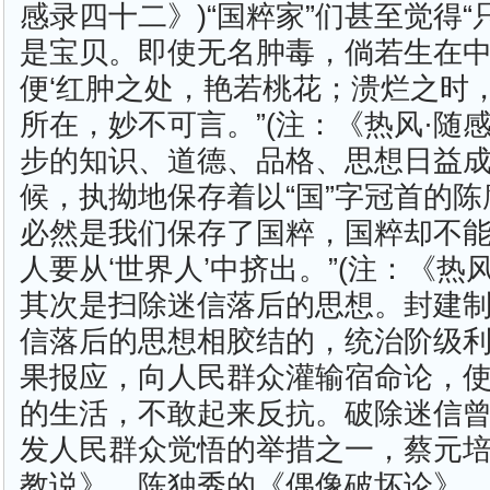
感录四十二》)“国粹家”们甚至觉得
是宝贝。即使无名肿毒，倘若生在
便‘红肿之处，艳若桃花；溃烂之时
所在，妙不可言。”(注：《热风·随
步的知识、道德、品格、思想日益
候，执拗地保存着以“国”字冠首的
必然是我们保存了国粹，国粹却不能
人要从‘世界人’中挤出。”(注：《热
其次是扫除迷信落后的思想。封建
信落后的思想相胶结的，统治阶级
果报应，向人民群众灌输宿命论，
的生活，不敢起来反抗。破除迷信曾
发人民群众觉悟的举措之一，蔡元
教说》，陈独秀的《偶像破坏论》