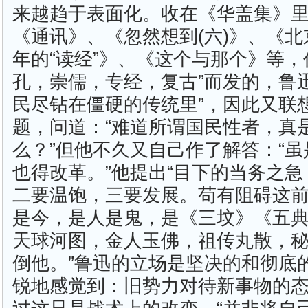
来越趋于表面化。收在《华盖集》
《通讯》、《忽然想到(六)》、《
年的“读经”》、《这个与那个》等，
孔，崇儒，专经，复古”而发的，鲁
民尽钻在僵硬的传统里”，因此又联想
题，问道：“难道所谓国民性者，真
么？”但他不久又自己作了解答：“
也得改革。”他提出“目下的当务之
二要温饱，三要发展。苟有阻碍这
是今，是人是鬼，是《三坟》《五
天球河图，金人玉佛，祖传丸散，
倒他。”鲁迅的立场是坚决的和彻底
锐地感觉到：旧势力对待新事物的