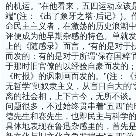
的机运。”在他看来，五四运动应该
端”(注：《出了象牙之塔·后记》)
命民主主义者，在激荡的历史浪潮
评便成为他早期杂感的特色。单就
上的《随感录》而言，“有的是对于
而发的；有的是对于所谓‘保存国粹
于那时旧官僚的以经验自豪而发的
《时报》的讽刺画而发的。”(注：《热
无哲学”到奴隶主义，从盲目自大的“
离的社会相，上下古今，无所不谈
问题很多，不过始终贯串着“五四”
德先生和赛先生，也即民主与科学
具体地表现在鲁迅杂感里的，首先