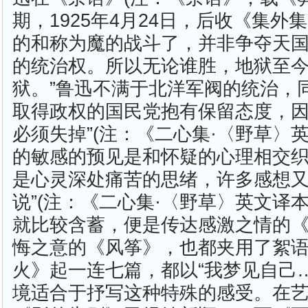
期，1925年4月24日，后收《集外
的和称为魔的战斗了，并非争夺天
的统治权。所以无论谁胜，地狱至
狱。”鲁迅不满于北洋军阀的统治，
取得政权的国民党抱有保留态度，因
必须失掉”(注：《二心集·〈野草〉
的敏感的预见是和怀疑的心理相交
是心灵深处痛苦的思绪，许多感想又
说”(注：《二心集·〈野草〉英文译
就比较含蓄，便是传达感激之情的
悔之意的《风筝》，也都夹用了絮
火》起一连七篇，都以“我梦见自己
境适合于抒写这种特殊的感受。在