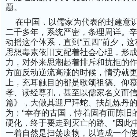
题。
在中国，以儒家为代表的封建意
二千多年，系统严密，条理周详。
动摇这个体系，直到“五四”前夕，
思想毒素依旧支配着社会心理，形
力，对外来思潮起着排斥和抗拒的
方面反动逆流高涨的时候，情势就
上，充耳触目的都是歌颂祖德、仰
孝、读经尊孔，甚至以儒家名义而
篇》，大做其迎尸拜蛇、扶乩炼丹
为：“幸存的古国，恃着固有而陈旧
硬化，终于要走到灭亡的路。”因此
一着自然是扫荡废物，以造成一个