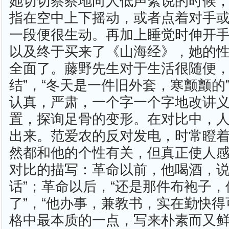
她切切察察地向人低声絮说的时候，
指在空中上下摇动，或者点着对手或
一段便很生动。再加上睡觉时伸开
以及终于买来了《山海经》，她的
全面了。藤野先生对于生活很随便，
结”，“冬天是一件旧外套，寒颤颤的
认真，严肃，一个字一个字地改讲
置，探询足骨的变形。在对比中，
出来。范爱农的反对发电，时常瞪
然都和他的个性有关，但真正使人
对比的描写：革命以前，他喝酒，说
话”；革命以后，“还是那件布袍子
了”，“他办事，兼教书，实在勤快得
格中最本质的一点，写来朴素而又