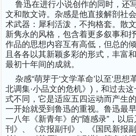
鲁迅在进行小说创作的同时，还
文和散文诗。杂感是他直接解剖社
术武器：犀利活泼，不拘格套。散
新隽永的风格，包含着更多叙事和
作品的思想内容互有高低，但总的
且各各以其新颖多彩的形式，丰富
最初十年间的成就。
杂感“萌芽于‘文学革命’以至‘思想革
北调集·小品文的危机》)，和过去
式不同，它是适应五四运动而产生
一开始就受到鲁迅的重视。鲁迅最
一八年《新青年》的“随感录”，以
刊》、《京报副刊》、《国民新报