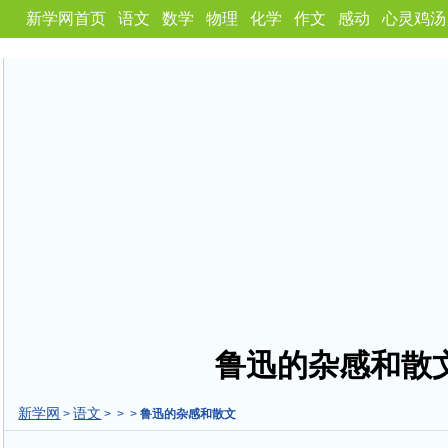
新学网首页
语文
数学
物理
化学
作文
感动
心灵鸡汤
鲁迅的杂感和散
新学网
语文
>
> > >
鲁迅的杂感和散文