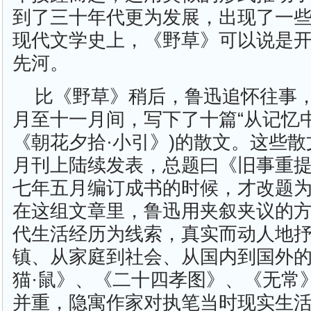
到了三十年代更为发展，出现了一
现代文学史上，《野草》可以说是
先河。
比《野草》稍后，鲁迅追怀往事
月至十一月间，写下了十篇“从记忆中
《朝花夕拾·小引》)的散文。这些
月刊上陆续发表，总题曰《旧事重
七年五月编订成书的时候，才改题
在这组文章里，鲁迅用夹叙夹议的
代生活经历为线索，真实而动人地
镇、从家庭到社会、从国内到国外的
猫·鼠》、《二十四孝图》、《无常
并重，隐寓作家对执笔当时现实生