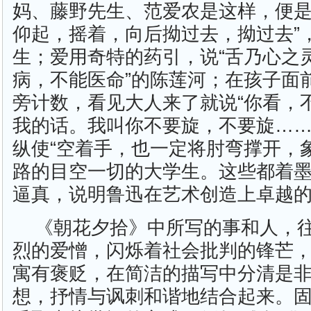
妈、藤野先生、范爱农是这样，便是
仰起，摇着，向后拗过去，拗过去”
生；爱用奇特的药引，说“舌乃心之灵
病，不能医命”的陈莲河；在孩子面
旁计数，看见大人来了就说“你看，
我的话。我叫你不要旋，不要旋……
纵使“空着手，也一定将肘弯撑开，
路的目空一切的大学生。这些都着
逼真，说明鲁迅在艺术创造上卓越
《朝花夕拾》中所写的事和人，
烈的爱憎，闪烁着社会批判的锋芒
寓有褒贬，在简洁的描写中分清是
想，抒情与讽刺和谐地结合起来。