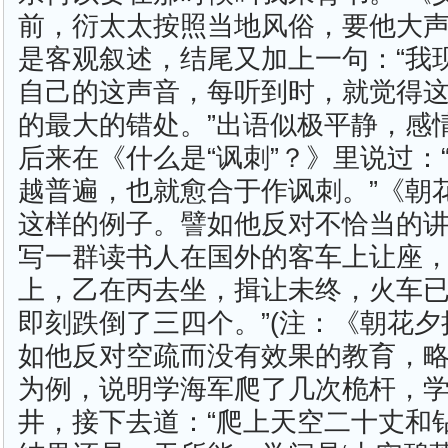
前，衍太太按照当地风俗，要他大
是客观叙述，结尾又加上一句：“我
自己的这声音，每听到时，就觉得
的最大的错处。”出语似极平静，感
后来在《什么是“讽刺”？》里说过：
越普遍，也就愈合于作讽刺。”《朝
这样的例子。譬如他反对不恰当的
写一群读书人在国外的客车上让座，
上，乙在丙去坐，揖让未终，火车
即刻跌倒了三四个。”(注：《朝花夕
如他反对空疏而没有效果的教育，
为例，说明学海军爬了几次桅杆，
井，接下去道：“爬上天空二十丈和