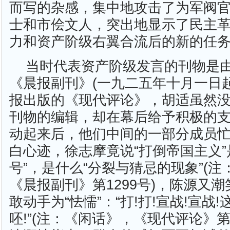
而写的杂感，集中地攻击了为军阀
士和市侩文人，突出地显示了民主
力和资产阶级右翼合流后的新的任
当时代表资产阶级发言的刊物是
《晨报副刊》(一九二五年十月一日
报出版的《现代评论》，胡适虽然
刊物的编辑，却在幕后给予积极的
动起来后，他们中间的一部分成员
白心迹，徐志摩竟说“打倒帝国主义”
号”，是什么“分裂与猜忌的现象”(注
《晨报副刊》第1299号)，陈源又
敢动手为“怯懦”：“打!打!宣战!宣战
呸!”(注：《闲话》，《现代评论》第