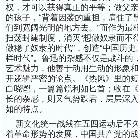
权，才可以获得真正的平等；做父
的孩子，“背着因袭的重担，肩住了
们到宽阔光明的地方去。”而作为最
扫荡封建制度，消灭“想做奴隶而不得
做稳了奴隶的时代”，创造“中国历
样时代”。鲁迅的杂感不仅是战斗的
艺术魅力，他善于动用生动的形象
开逻辑严密的论点。《热风》里的
白晓鬯，一篇篇锐利如匕首；收在
长的杂感，则又气势跌宕，层层深
如的特点。
新文化统一战线在五四运动后不
着革命形势的发展，中国共产党的