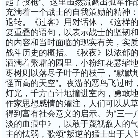
起了投枪”。这里虽然流露出孤军作
充满着一个战士的自我策励的精神
退转。《过客》用对话体，《这样
复重叠的语句，以表示战士的坚韧
的内容和当时面临的现实有关，实
战斗历史的概括。《秋夜》以浓郁
洒满着繁霜的园里，小粉红花瑟缩
枣树则以落尽子叶子的枝干，“默默
怪而高的天空”。夜游的恶鸟飞过时
灯光，千方百计地撞进室内，勇敢
作家思想感情的灌注，人们可以从
得到富有社会意义的启示。为“三一
淡的血痕中》，以敢于蔑视敌人的
主的怯弱，歌颂“叛逆的猛士出于人