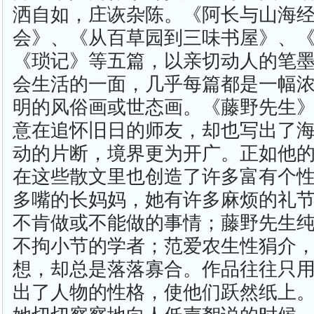
洒自如，庄诙杂陈。《阿长与山海
会》、《从百草园到三味书屋》、
《琐记》等五篇，以亲切动人的笔
会生活的一面，几乎每篇都是一幅
明的风俗画或世态画。《藤野先生
意在追怀旧日的师友，却也写出了
动的片断，境界更为开广。正如他
在这些散文里也创造了许多富有个
多嘴的长妈妈，她有许多麻烦的礼
不肯做或不能做的事情；藤野先生
不拘小节的学者；范爱农生性狷介
想，却总是落落寡合。作品往往只
出了人物的性格，使他们跃然纸上