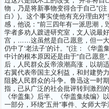
过这只是战术上的改变，“并非将自
物，乃是将新事物变得合于自己”(注
白》)。这个事实使他有充分理由对“
感，他说：“前三四年有一派思潮，
学者多劝人踱进研究室，文人说最
宫，……这虽然是自己愿意，但一
仍中了‘老法子’的计。”(注：《华盖
中计的根本原因还是由于“自己愿意”
后，人民群众反帝浪潮高涨，以胡
右翼代表帝国主义利益，和封建势
阻挠人民群众的斗争。鲁迅这一时
指，已从广泛的社会批评转到激烈
《华盖集》后半、《华盖集续编》
一部分，环绕“五卅”事件、女师大学