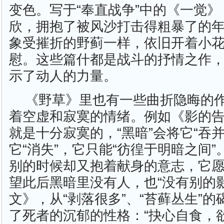
变色。写于“奉直战争”中的《一觉
欣，拥抱了被风沙打击得粗暴了的
象受摧折的野蓟一样，依旧开着小
慰。这些篇什都是战斗的抒情之作
示了动人的力量。
《野草》里也有一些曲折隐晦的
着空虚和寂寞的情绪。例如《影的
就是十分寂寞的，“黑暗”会将它“吞并
它“消失”，它只能“彷徨于明暗之间
别的时候却又抱着献身的意志，它愿
望此后黑暗里没有人，也“没有别的
文》，从“剥落很多”、“苔藓丛生”
了死者的沉郁的性格：“抉心自食，