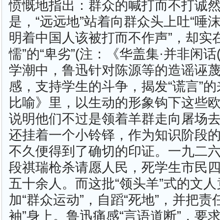
愤慨地指出：群众的喊打而不打诚然
是，“远远地”站着向群众头上吐“唾沫
明着中国人该被打而不作声”，却实
懦”的“卑劣”(注：《华盖集·并非闲话
学潮中，鲁迅针对陈源等的造谣诬
感，支持学生的斗争，揭发“谎言”
比喻》里，以生动的形象钩下这些
说明他们不过是领着羊群走向屠场去
还挂着一个小铃铎，作为知识阶段的
不久便得到了确切的印证。一九二
段祺瑞枪杀请愿人民，死学生市民
五十余人。而这批“领头羊”式的文
加“群众运动”，自蹈“死地”，并把责
袖”身上。鲁迅痛感“言语道断”，要