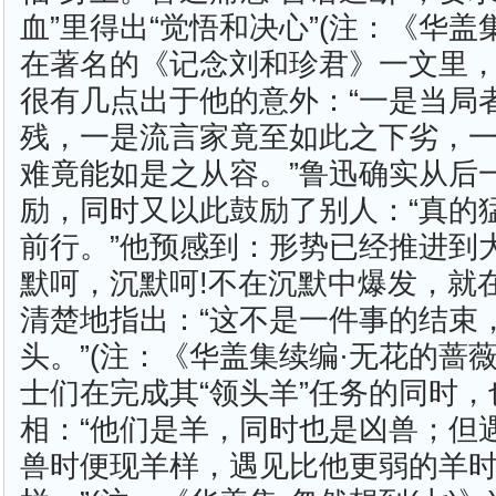
血”里得出“觉悟和决心”(注：《华盖集
在著名的《记念刘和珍君》一文里
很有几点出于他的意外：“一是当局
残，一是流言家竟至如此之下劣，
难竟能如是之从容。”鲁迅确实从后
励，同时又以此鼓励了别人：“真的
前行。”他预感到：形势已经推进到
默呵，沉默呵!不在沉默中爆发，就
清楚地指出：“这不是一件事的结束
头。”(注：《华盖集续编·无花的蔷
士们在完成其“领头羊”任务的同时
相：“他们是羊，同时也是凶兽；但
兽时便现羊样，遇见比他更弱的羊