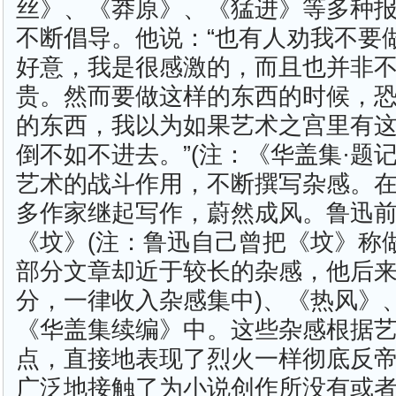
丝》、《莽原》、《猛进》等多种
不断倡导。他说：“也有人劝我不要
好意，我是很感激的，而且也并非
贵。然而要做这样的东西的时候，
的东西，我以为如果艺术之宫里有
倒不如不进去。”(注：《华盖集·题
艺术的战斗作用，不断撰写杂感。
多作家继起写作，蔚然成风。鲁迅
《坟》(注：鲁迅自己曾把《坟》称
部分文章却近于较长的杂感，他后
分，一律收入杂感集中)、《热风》
《华盖集续编》中。这些杂感根据
点，直接地表现了烈火一样彻底反
广泛地接触了为小说创作所没有或