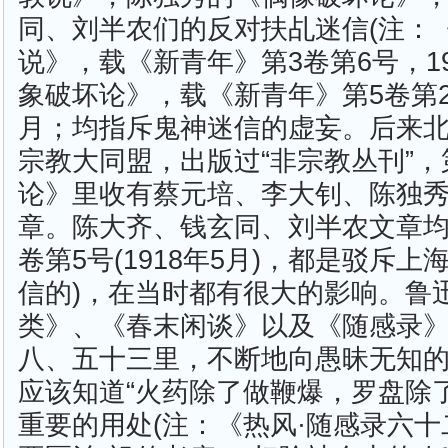
同、刘半农们的反对扶乩迷信(注：
说》，载《新青年》第3卷第6号，19
象破坏论》，载《新青年》第5卷第2号
月；均指斥鬼神迷信的虚妄。后来
宗教大同盟，出版过“非宗教丛刊”
论》里收有蔡元培、李大钊、陈独
章。陈大齐、钱玄同、刘半农文章均
卷第5号(1918年5月)，都是驳斥
信的)，在当时都有很大的影响。鲁
类》、《春末闲谈》以及《随感录
八、五十三里，不断地向愚昧无知
应该知道“火药除了做鞭爆，罗盘除
重要的用处(注：《热风·随感录六十