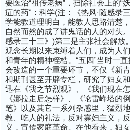
要医治“祖传老病”，扫除社会上的“妖
症的药”：科学(注：《热风·随感录三
学能教道理明白，能教人思路清楚
自然而然的成了讲鬼话的人的对头。”
感录三十三》)第三是主张社会解放
观念长期以来束缚着人们，成为人
和青年的精神桎梏。“五四”当时一
会改造的一个重要环节，不仅《新
和期刊甚至开辟专栏，研究了妇女
迅在《我之节烈观》、《我们现在
《娜拉走后怎样》、《论雷峰塔的
笔》以及其它一系列杂感里，猛烈
教、吃人的礼法，反对寡妇主义，
义，宣传家庭革命。在他看来，妇