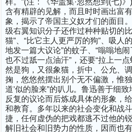
样。”(注：《华盖集·忽然想到(七)
含有精辟的见解，而且时时画出富
象，揭示了帝国主义奴才们的面目
级右翼知识分子还作过种种贴切的比
猫”、“比它主人更严厉的狗”、吸人
地发一篇大议论”的蚊子、“嗡嗡地
也不过舐一点油汗”，还要“拉上一点
然是狗，又很象猫，折中、公允、
掬，悠悠然摆出别个无不偏激，惟独
道’似的脸来”的叭儿。鲁迅善于细
反复的议论而后炼成具体的形象，
和教育。多年以来的社会变化和战
捷，任何虚伪的把戏都逃不过他的
解旧社会和旧势力的性质，因而也