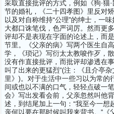
采取直接批评的方式，例如《狗·猫
节的婚礼，《二十四孝图》里反对
以及对自称维持“公理”的绅士，一
大都口诛笔伐，色严词厉。然而更
评却不是表现在字面的论述上，而
节里。《父亲的病》写两个医生自
学，《琐记》写衍太太教唆作歹，
没有作直接批评，而批评却渗透在事
叫了出来的更猛烈”(注：《且介亭杂
里》)。对于生活中一些习以为常的
间或也以不满的口气，轻轻点破一
会》写出发看会前，父亲忽然叫他
述，到结尾加上一句：“我至今一想
亲何以要在那时候叫我来背书。”《