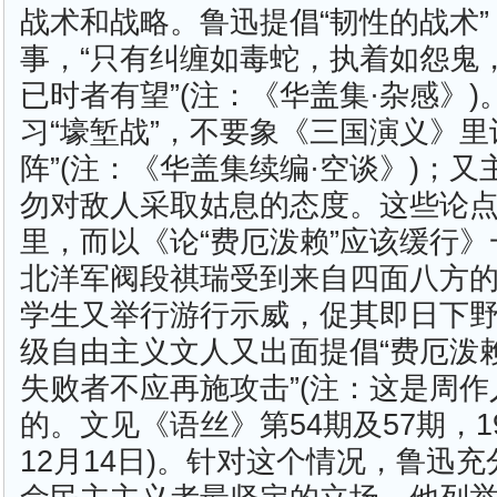
战术和战略。鲁迅提倡“韧性的战术
事，“只有纠缠如毒蛇，执着如怨鬼
已时者有望”(注：《华盖集·杂感》
习“壕堑战”，不要象《三国演义》里
阵”(注：《华盖集续编·空谈》)；又
勿对敌人采取姑息的态度。这些论
里，而以《论“费厄泼赖”应该缓行
北洋军阀段祺瑞受到来自四面八方
学生又举行游行示威，促其即日下
级自由主义文人又出面提倡“费厄泼赖
失败者不应再施攻击”(注：这是周
的。文见《语丝》第54期及57期，19
12月14日)。针对这个情况，鲁迅