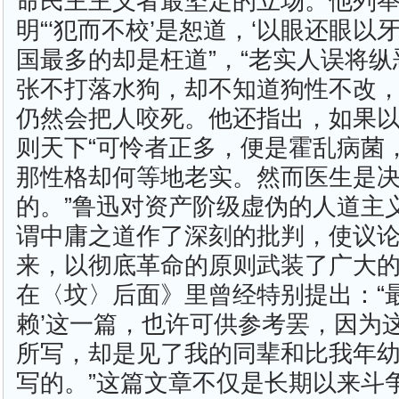
命民主主义者最坚定的立场。他列
明“‘犯而不校’是恕道，‘以眼还眼以
国最多的却是枉道”，“老实人误将纵
张不打落水狗，却不知道狗性不改
仍然会把人咬死。他还指出，如果
则天下“可怜者正多，便是霍乱病菌
那性格却何等地老实。然而医生是
的。”鲁迅对资产阶级虚伪的人道主
谓中庸之道作了深刻的批判，使议
来，以彻底革命的原则武装了广大
在〈坟〉后面》里曾经特别提出：“
赖’这一篇，也许可供参考罢，因为
所写，却是见了我的同辈和比我年
写的。”这篇文章不仅是长期以来斗