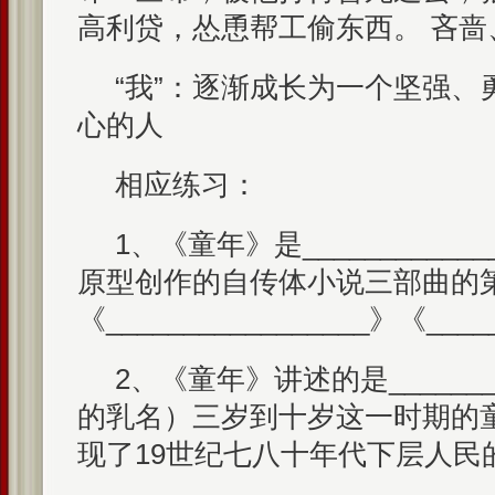
高利贷，怂恿帮工偷东西。 吝
“我”：逐渐成长为一个坚强、
心的人
相应练习：
1、《童年》是___________
原型创作的自传体小说三部曲的
《_________________》《____
2、《童年》讲述的是________
的乳名）三岁到十岁这一时期的
现了19世纪七八十年代下层人民