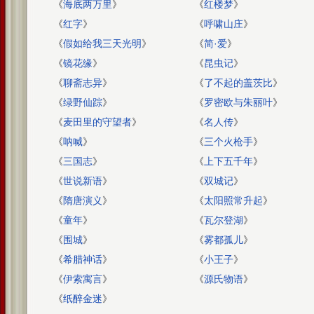
《
海底两万里
》
《
红楼梦
》
《
红字
》
《
呼啸山庄
》
《
假如给我三天光明
》
《
简·爱
》
《
镜花缘
》
《
昆虫记
》
《
聊斋志异
》
《
了不起的盖茨比
》
《
绿野仙踪
》
《
罗密欧与朱丽叶
》
《
麦田里的守望者
》
《
名人传
》
《
呐喊
》
《
三个火枪手
》
《
三国志
》
《
上下五千年
》
《
世说新语
》
《
双城记
》
《
隋唐演义
》
《
太阳照常升起
》
《
童年
》
《
瓦尔登湖
》
《
围城
》
《
雾都孤儿
》
《
希腊神话
》
《
小王子
》
《
伊索寓言
》
《
源氏物语
》
《
纸醉金迷
》