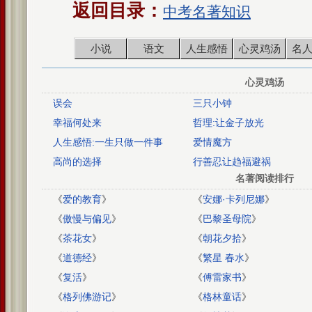
返回目录：
中考名著知识
小说
语文
人生感悟
心灵鸡汤
名
心灵鸡汤
误会
三只小钟
幸福何处来
哲理:让金子放光
人生感悟:一生只做一件事
爱情魔方
高尚的选择
行善忍让趋福避祸
名著阅读排行
《
爱的教育
》
《
安娜·卡列尼娜
》
《
傲慢与偏见
》
《
巴黎圣母院
》
《
茶花女
》
《
朝花夕拾
》
《
道德经
》
《
繁星 春水
》
《
复活
》
《
傅雷家书
》
《
格列佛游记
》
《
格林童话
》