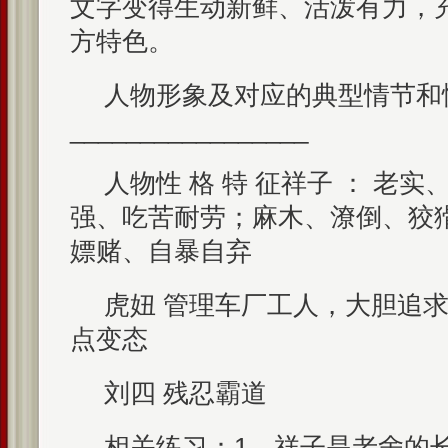
文字变得生动新鲜、活泼有力，
方特色。
人物形象及对应的典型情节和
_________________
人物性 格 特 征祥子 ： 老
强、吃苦耐劳；麻木、潦倒、狡
嫖赌、自暴自弃
虎妞 管理车厂工人，大胆追求
点变态
刘四 残忍霸道
相关练习：1、祥子是老舍的