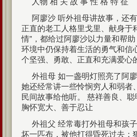
人物 相 关 故 事 性 格 特 征
阿廖沙 听外祖母讲故事，还
正直的老工人格里戈里、献身于
情”，都给过阿廖沙以力量和帮
环境中仍保持着生活的勇气和信
个坚强、勇敢、正直和充满爱心
外祖母 如一盏明灯照亮了阿
她还经常讲一些怜悯穷人和弱者
民间故事给他听。 慈祥善良、
胸怀宽大、善于忍让
外祖父 经常毒打外祖母和孩
坏一匹布，被他打得昏死过去；