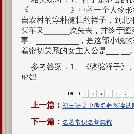
《__________》中的一个人
自农村的淳朴健壮的祥子，到北平
买车又______次失去，并终于
事。__________，是这部小
着密切关系的女主人公是___ __
参考答案：1、《骆驼祥子》
虎妞
1
/
8
1
2
3
4
5
6
7
上一篇：
初三语文中考名著阅读试
下一篇：
名著常识名句集锦