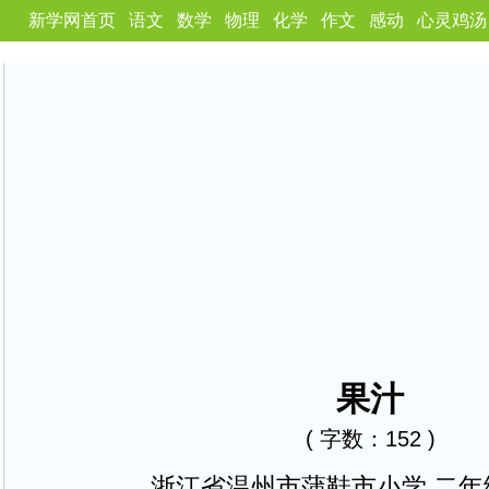
新学网首页
语文
数学
物理
化学
作文
感动
心灵鸡汤
果汁
( 字数：152 )
浙江省温州市蒲鞋市小学 二年