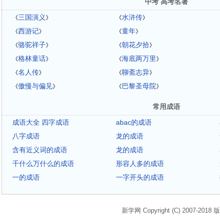
中考 高考名著
三国演义
水浒传
《
》
《
》
西游记
童年
《
》
《
》
骆驼祥子
朝花夕拾
《
》
《
》
格林童话
海底两万里
《
》
《
》
名人传
聊斋志异
《
》
《
》
傲慢与偏见
巴黎圣母院
《
》
《
》
常用成语
成语大全 四字成语
abac的成语
八字成语
龙的成语
含有近义词的成语
龙的成语
千什么万什么的成语
形容人多的成语
一的成语
一字开头的成语
新学网 Copyright (C) 2007-2018 