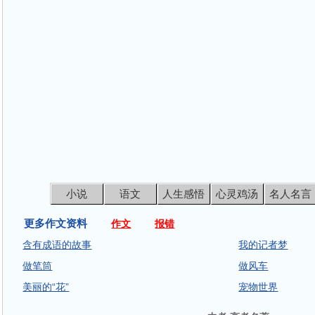
小说
语文
人生感悟
心灵鸡汤
名人名言
更多作文资料
作文
报错
含有成语的故事
我的记者梦
做笔筒
做风车
美丽的“花”
宠物世界