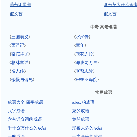
葡萄明星卡
含羞草为什么会
假文盲
假文盲
中考 高考名著
三国演义
水浒传
《
》
《
》
西游记
童年
《
》
《
》
骆驼祥子
朝花夕拾
《
》
《
》
格林童话
海底两万里
《
》
《
》
名人传
聊斋志异
《
》
《
》
傲慢与偏见
巴黎圣母院
《
》
《
》
常用成语
成语大全 四字成语
abac的成语
八字成语
龙的成语
含有近义词的成语
龙的成语
千什么万什么的成语
形容人多的成语
一的成语
一字开头的成语