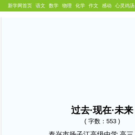
新学网首页
语文
数学
物理
化学
作文
感动
心灵鸡汤
过去·现在·未来
( 字数：553 )
泰兴市扬子江高级中学 高三