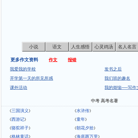
小说
语文
人生感悟
心灵鸡汤
名人名言
更多作文资料
作文
报错
我爱我的学校
发书之后
开学第一天的所见所感
我们班的趣名
课外活动
我的烦恼──写作
中考 高考名著
三国演义
水浒传
《
》
《
》
西游记
童年
《
》
《
》
骆驼祥子
朝花夕拾
《
》
《
》
格林童话
海底两万里
《
》
《
》