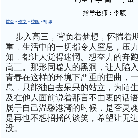
指导老师：李颖
首页
作文
校园
>
>
>
乱·思
步入高三，背负着梦想，怀揣着
重，生活中的一切都令人窒息，压
知，都让人觉得迷惘。想奋力的奔
高三。那形同噬人的黑洞，让人陷
青春在这样的环境下严重的扭曲，
息，只能独自去呆呆的站立，为陌
及在他人面前说着那言不由衷的话
属于自己温馨港湾的时候，是否灵
是再也不想招摇的谈笑，希望让无
没。