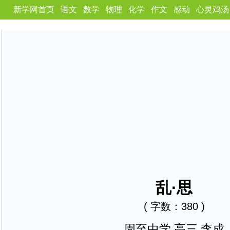
新学网首页
语文
数学
物理
化学
作文
感动
心灵鸡汤
乱·思
( 字数：380 )
周至中学 高三 李成