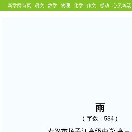
新学网首页
语文
数学
物理
化学
作文
感动
心灵鸡汤
雨
( 字数：534 )
泰兴市扬子江高级中学 高三