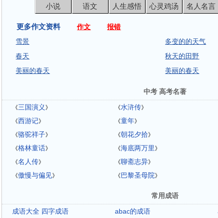
小说
语文
人生感悟
心灵鸡汤
名人名言
更多作文资料
作文
报错
雪景
多变的的天气
春天
秋天的田野
美丽的春天
美丽的春天
中考 高考名著
三国演义
水浒传
《
》
《
》
西游记
童年
《
》
《
》
骆驼祥子
朝花夕拾
《
》
《
》
格林童话
海底两万里
《
》
《
》
名人传
聊斋志异
《
》
《
》
傲慢与偏见
巴黎圣母院
《
》
《
》
常用成语
成语大全 四字成语
abac的成语