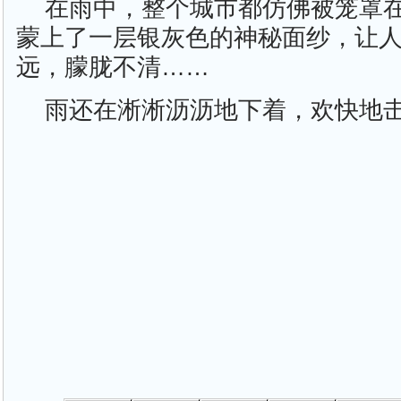
在雨中，整个城市都仿佛被笼罩
蒙上了一层银灰色的神秘面纱，让
远，朦胧不清……
雨还在淅淅沥沥地下着，欢快地