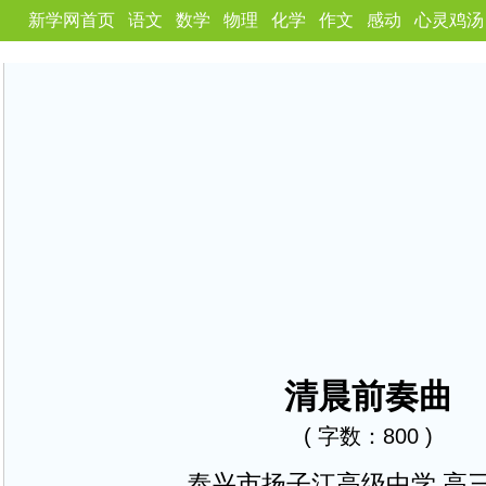
新学网首页
语文
数学
物理
化学
作文
感动
心灵鸡汤
清晨前奏曲
( 字数：800 )
泰兴市扬子江高级中学 高三