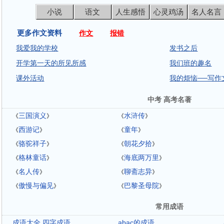
小说
语文
人生感悟
心灵鸡汤
名人名言
更多作文资料
作文
报错
我爱我的学校
发书之后
开学第一天的所见所感
我们班的趣名
课外活动
我的烦恼──写作
中考 高考名著
三国演义
水浒传
《
》
《
》
西游记
童年
《
》
《
》
骆驼祥子
朝花夕拾
《
》
《
》
格林童话
海底两万里
《
》
《
》
名人传
聊斋志异
《
》
《
》
傲慢与偏见
巴黎圣母院
《
》
《
》
常用成语
成语大全 四字成语
abac的成语