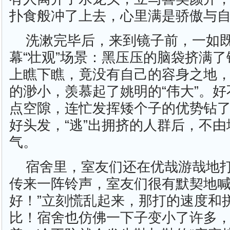
扑食般冲了上去，心里满是骄傲与
洗漱完毕后，来到镜子前，一如
幕“壮观”场景：黑压压的脑袋挤满
上瞧下瞧，竟没有自己的容身之地
的渺小，羡慕起了姚明的“伟大”。
点空隙，连忙发挥矮个子的优势钻
好头发，“逃”出拥挤的人群后，不
气。
宿舍里，室友们还在优哉游哉地
传来一阵铃声，室友们很有默契地喊
好！”立刻慌乱起来，那打的速度和
比！宿舍也仿佛一下子变小了许多