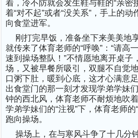
着，冷不防就会发生鞋与鞋的“亲密
着“对不起”或者“没关系”，手上的
向食堂进军。
刚打完早饭，准备坐下来美美地
就传来了体育老师的“呼唤”：“请高
速到操场整队！”不情愿地离开桌子，
场，又被早餐所吸引，双腿不自觉
口粥下肚，暖到心底，这才心满意
出食堂门的那一刻才发现学弟学妹
钟的西北风，体育老师不耐烦地吹
学弟学妹们的“注视”下，体育老师的
跑向操场。
操场上，在与寒风斗争了十几分钟