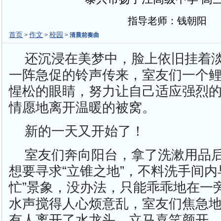
指导老师：钱朝阳
首页
作文
校园
>
>
>
清晨前奏曲
还沉浸在美梦中，脸上依旧挂着
一阵急促的铃声传来，室友们一个
惺松的眼睛，努力让自己适应强烈
情愿地离开温暖的被窝。
新的一天又开始了！
室友们奔向阳台，拿了洗漱用品
想要寻求“立锥之地”，不料洗手间内
忙”景象，没办法，只能乖乖地在一旁
水声搅得人心烦意乱，室友们焦急
有人离开了水龙头，立马喜笑颜开