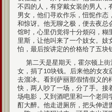
不四的人，有穿戴女装的男人，
男女，他们寻欢作乐，忸怩作态
和惊讶。他无聊之极，便去夜总
馆时，心里仍觉得十分烦闷，糊
里斯，让他叫来了一个妓女。妓
怕，最后按讲定的价格给了五块
第二天是星期天，霍尔顿上街
女，捐了10块钱。后来他的女友
去溜冰。看到萨丽那假情假义的
快，两人吵了一场，分了手。接
场电影，又到酒吧里和一个老同
酊大醉。他走进厕所，把头伸进