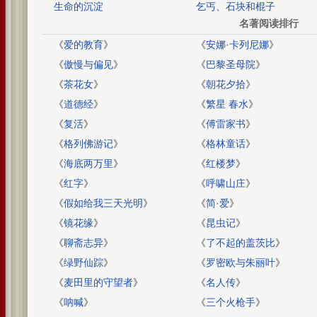
生命的沉淀
乞丐、石块和棍子
名著阅读排行
《
爱的教育
》
《
安娜·卡列尼娜
》
《
傲慢与偏见
》
《
巴黎圣母院
》
《
茶花女
》
《
朝花夕拾
》
《
道德经
》
《
繁星 春水
》
《
复活
》
《
傅雷家书
》
《
格列佛游记
》
《
格林童话
》
《
海底两万里
》
《
红楼梦
》
《
红字
》
《
呼啸山庄
》
《
假如给我三天光明
》
《
简·爱
》
《
镜花缘
》
《
昆虫记
》
《
聊斋志异
》
《
了不起的盖茨比
》
《
绿野仙踪
》
《
罗密欧与朱丽叶
》
《
麦田里的守望者
》
《
名人传
》
《
呐喊
》
《
三个火枪手
》