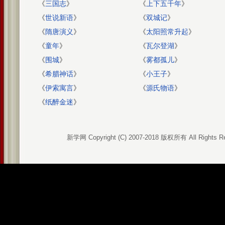
《
三国志
》
《
上下五千年
》
《
世说新语
》
《
双城记
》
《
隋唐演义
》
《
太阳照常升起
》
《
童年
》
《
瓦尔登湖
》
《
围城
》
《
雾都孤儿
》
《
希腊神话
》
《
小王子
》
《
伊索寓言
》
《
源氏物语
》
《
纸醉金迷
》
新学网 Copyright (C) 2007-2018 版权所有 All Rights R