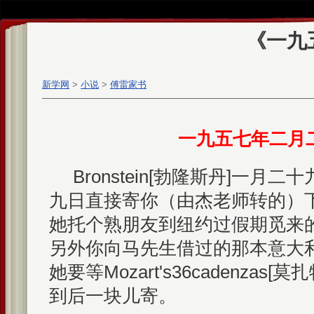
《一九
新学网
>
小说
>
傅雷家书
一九五七年二月
Bronstein[勃隆斯丹]一月
九日直接寄你（由杰老师转的）
她托个熟朋友到纽约过假期觅来
另外你向马先生借过的那本意大
她要等Mozart's36cadenzas
到后一块儿寄。