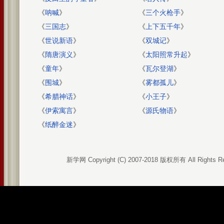
《
呐喊
》
《
三个火枪手
》
《
三国志
》
《
上下五千年
》
《
世说新语
》
《
双城记
》
《
隋唐演义
》
《
太阳照常升起
》
《
童年
》
《
瓦尔登湖
》
《
围城
》
《
雾都孤儿
》
《
希腊神话
》
《
小王子
》
《
伊索寓言
》
《
源氏物语
》
《
纸醉金迷
》
新学网 Copyright (C) 2007-2018 版权所有 All Rights R