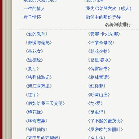
一生的情人
我为弟弟哭六次（感人）
赤子情怀
微笑中的那份等待
名著阅读排行
《
爱的教育
》
《
安娜·卡列尼娜
》
《
傲慢与偏见
》
《
巴黎圣母院
》
《
茶花女
》
《
朝花夕拾
》
《
道德经
》
《
繁星 春水
》
《
复活
》
《
傅雷家书
》
《
格列佛游记
》
《
格林童话
》
《
海底两万里
》
《
红楼梦
》
《
红字
》
《
呼啸山庄
》
《
假如给我三天光明
》
《
简·爱
》
《
镜花缘
》
《
昆虫记
》
《
聊斋志异
》
《
了不起的盖茨比
》
《
绿野仙踪
》
《
罗密欧与朱丽叶
》
《
麦田里的守望者
》
《
名人传
》