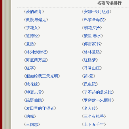
名著阅读排行
《
爱的教育
》
《
安娜·卡列尼娜
》
《
傲慢与偏见
》
《
巴黎圣母院
》
《
茶花女
》
《
朝花夕拾
》
《
道德经
》
《
繁星 春水
》
《
复活
》
《
傅雷家书
》
《
格列佛游记
》
《
格林童话
》
《
海底两万里
》
《
红楼梦
》
《
红字
》
《
呼啸山庄
》
《
假如给我三天光明
》
《
简·爱
》
《
镜花缘
》
《
昆虫记
》
《
聊斋志异
》
《
了不起的盖茨比
》
《
绿野仙踪
》
《
罗密欧与朱丽叶
》
《
麦田里的守望者
》
《
名人传
》
《
呐喊
》
《
三个火枪手
》
《
三国志
》
《
上下五千年
》