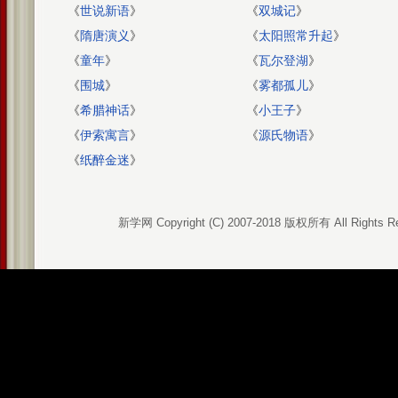
《
世说新语
》
《
双城记
》
《
隋唐演义
》
《
太阳照常升起
》
《
童年
》
《
瓦尔登湖
》
《
围城
》
《
雾都孤儿
》
《
希腊神话
》
《
小王子
》
《
伊索寓言
》
《
源氏物语
》
《
纸醉金迷
》
新学网 Copyright (C) 2007-2018 版权所有 All Rights R