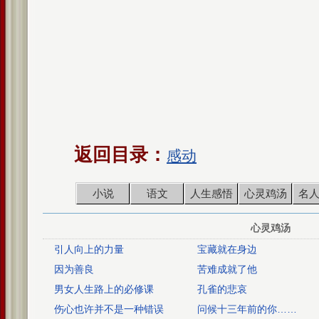
返回目录：
感动
小说
语文
人生感悟
心灵鸡汤
名
心灵鸡汤
引人向上的力量
宝藏就在身边
因为善良
苦难成就了他
男女人生路上的必修课
孔雀的悲哀
伤心也许并不是一种错误
问候十三年前的你……