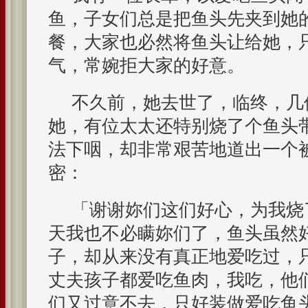
鱼，子女们总是把鱼头先夹到她
餐，大家也必然将鱼头让给她，
气，常婉拒大家的好意。
不久前，她去世了，临终，几
她，有位太太还特别烧了个鱼头
法下咽，却非常艰苦地道出一个
密：
「谢谢妳们这们好心，为我烧
天我也不必瞒妳们了，鱼头虽然
子，却从来没有真正地爱吃过，
丈夫孩子都爱吃鱼肉，我吃，他
们又过意不去，只好装做爱吃鱼