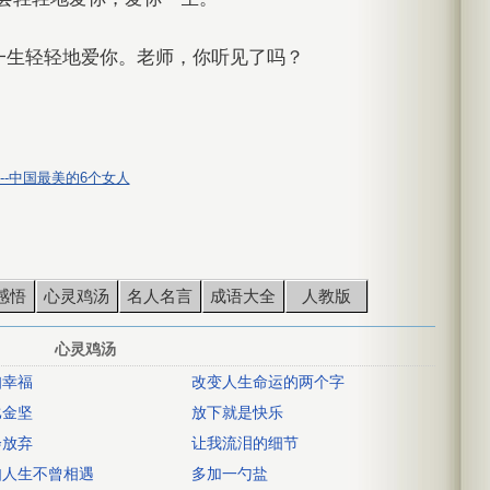
一生轻轻地爱你。老师，你听见了吗？
-中国最美的6个女人
感悟
心灵鸡汤
名人名言
成语大全
人教版
心灵鸡汤
知幸福
改变人生命运的两个字
比金坚
放下就是快乐
会放弃
让我流泪的细节
如人生不曾相遇
多加一勺盐