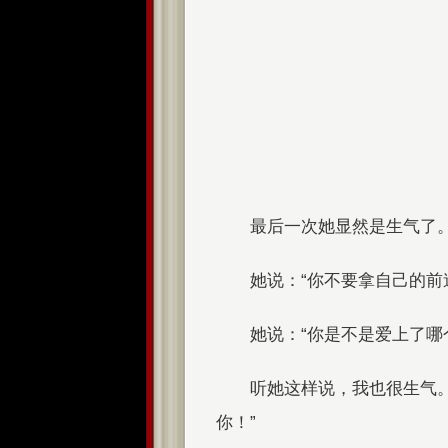
最后一次她显然是生气了
她说：“你不要拿自己的前
她说：“你是不是爱上了哪
听她这样说，我也很生气
你！”