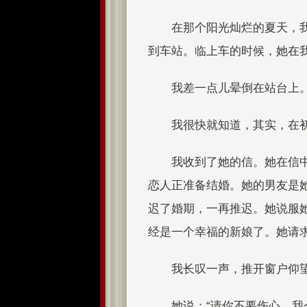
在那个阳光灿烂的夏天，
到车站。临上车的时候，她在
我差一点儿晕倒在站台上
我很快就知道，其实，在
我收到了她的信。她在信
恋人正准备结婚。她的男友是
迟了婚期，一再推迟。她说服
经是一个幸福的新娘了。她请
我长叹一声，推开窗户仰
她说：“请你不要伤心，我