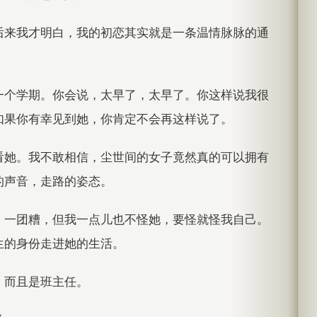
后来我才明白，我的初恋其实就是一条温情脉脉的通
一个学期。你会说，太早了，太早了。你这样说我很
如果你有幸见到她，你肯定不会再这样说了。
看她。我不敢相信，尘世间的女子竟然真的可以拥有
的声音，走路的姿态。
，一团糟，但我一点儿也不怪她，要怪就怪我自己。
生的身份走进她的生活。
，而且是班主任。