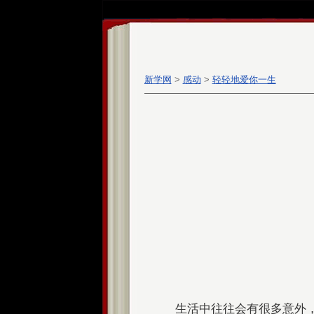
新学网
>
感动
>
轻轻地爱你一生
生活中往往会有很多意外