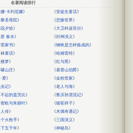
名著阅读排行
安娜·卡列尼娜
》
《
安徒生童话
》
巴黎圣母院
》
《
悲惨世界
》
朝花夕拾
》
《
大卫科波菲尔
》
繁星 春水
》
《
封神演义
》
傅雷家书
》
《
钢铁是怎样炼成的
》
格林童话
》
《
哈姆雷特
》
红楼梦
》
《
红与黑
》
呼啸山庄
》
《
基督山伯爵
》
·爱
》
《
金粉世家
》
昆虫记
》
《
老人与海
》
了不起的盖茨比
》
《
鲁滨孙漂流记
》
罗密欧与朱丽叶
》
《
骆驼祥子
》
名人传
》
《
木偶奇遇记
》
三个火枪手
》
《
三国演义
》
上下五千年
》
《
神秘岛
》