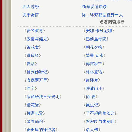
然起舞
四人过桥
25条爱情语录
关于友情
你，终究都是孤身一人
名著阅读排行
《
爱的教育
》
《
安娜·卡列尼娜
》
《
傲慢与偏见
》
《
巴黎圣母院
》
《
茶花女
》
《
朝花夕拾
》
《
道德经
》
《
繁星 春水
》
《
复活
》
《
傅雷家书
》
《
格列佛游记
》
《
格林童话
》
《
海底两万里
》
《
红楼梦
》
《
红字
》
《
呼啸山庄
》
《
假如给我三天光明
》
《
简·爱
》
《
镜花缘
》
《
昆虫记
》
《
聊斋志异
》
《
了不起的盖茨比
》
《
绿野仙踪
》
《
罗密欧与朱丽叶
》
《
麦田里的守望者
》
《
名人传
》