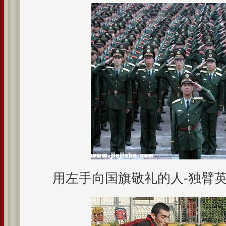
用左手向国旗敬礼的人-独臂