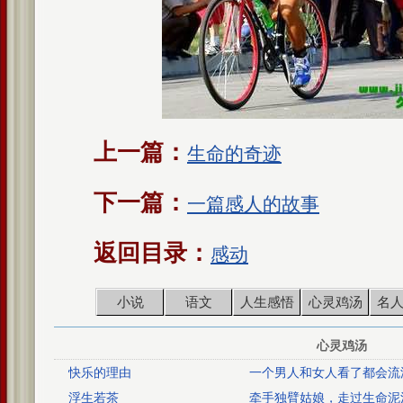
上一篇：
生命的奇迹
下一篇：
一篇感人的故事
返回目录：
感动
小说
语文
人生感悟
心灵鸡汤
名
心灵鸡汤
快乐的理由
一个男人和女人看了都会流
故事
浮生若茶
牵手独臂姑娘，走过生命泥