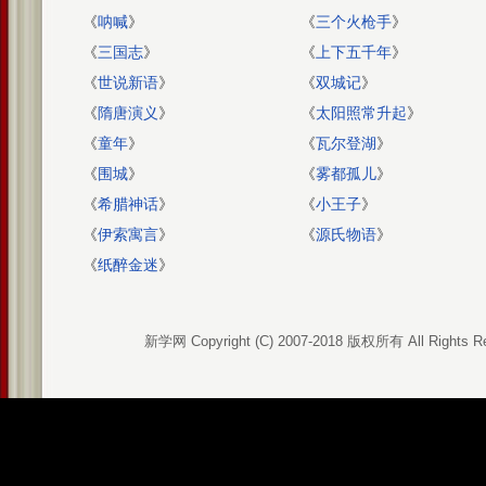
《
呐喊
》
《
三个火枪手
》
《
三国志
》
《
上下五千年
》
《
世说新语
》
《
双城记
》
《
隋唐演义
》
《
太阳照常升起
》
《
童年
》
《
瓦尔登湖
》
《
围城
》
《
雾都孤儿
》
《
希腊神话
》
《
小王子
》
《
伊索寓言
》
《
源氏物语
》
《
纸醉金迷
》
新学网 Copyright (C) 2007-2018 版权所有 All Rights R