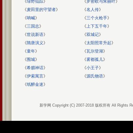
《
绿野仙踪
》
《
罗密欧与朱丽叶
》
《
麦田里的守望者
》
《
名人传
》
《
呐喊
》
《
三个火枪手
》
《
三国志
》
《
上下五千年
》
《
世说新语
》
《
双城记
》
《
隋唐演义
》
《
太阳照常升起
》
《
童年
》
《
瓦尔登湖
》
《
围城
》
《
雾都孤儿
》
《
希腊神话
》
《
小王子
》
《
伊索寓言
》
《
源氏物语
》
《
纸醉金迷
》
新学网 Copyright (C) 2007-2018 版权所有 All Rights R