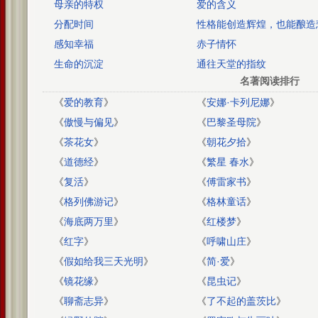
母亲的特权
爱的含义
分配时间
性格能创造辉煌，也能酿造
感知幸福
赤子情怀
生命的沉淀
通往天堂的指纹
名著阅读排行
《
爱的教育
》
《
安娜·卡列尼娜
》
《
傲慢与偏见
》
《
巴黎圣母院
》
《
茶花女
》
《
朝花夕拾
》
《
道德经
》
《
繁星 春水
》
《
复活
》
《
傅雷家书
》
《
格列佛游记
》
《
格林童话
》
《
海底两万里
》
《
红楼梦
》
《
红字
》
《
呼啸山庄
》
《
假如给我三天光明
》
《
简·爱
》
《
镜花缘
》
《
昆虫记
》
《
聊斋志异
》
《
了不起的盖茨比
》