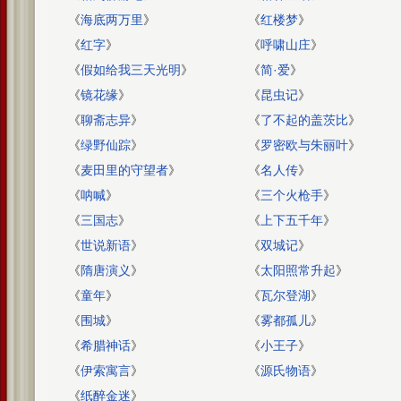
《
海底两万里
》
《
红楼梦
》
《
红字
》
《
呼啸山庄
》
《
假如给我三天光明
》
《
简·爱
》
《
镜花缘
》
《
昆虫记
》
《
聊斋志异
》
《
了不起的盖茨比
》
《
绿野仙踪
》
《
罗密欧与朱丽叶
》
《
麦田里的守望者
》
《
名人传
》
《
呐喊
》
《
三个火枪手
》
《
三国志
》
《
上下五千年
》
《
世说新语
》
《
双城记
》
《
隋唐演义
》
《
太阳照常升起
》
《
童年
》
《
瓦尔登湖
》
《
围城
》
《
雾都孤儿
》
《
希腊神话
》
《
小王子
》
《
伊索寓言
》
《
源氏物语
》
《
纸醉金迷
》