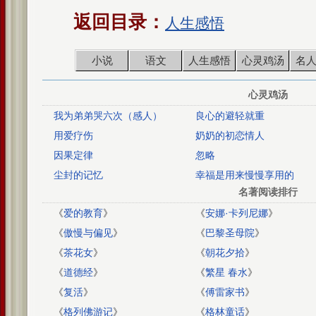
返回目录：
人生感悟
小说
语文
人生感悟
心灵鸡汤
名
心灵鸡汤
我为弟弟哭六次（感人）
良心的避轻就重
用爱疗伤
奶奶的初恋情人
因果定律
忽略
尘封的记忆
幸福是用来慢慢享用的
名著阅读排行
《
爱的教育
》
《
安娜·卡列尼娜
》
《
傲慢与偏见
》
《
巴黎圣母院
》
《
茶花女
》
《
朝花夕拾
》
《
道德经
》
《
繁星 春水
》
《
复活
》
《
傅雷家书
》
《
格列佛游记
》
《
格林童话
》