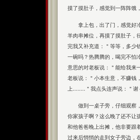
摸了摸肚子，感觉到一阵阵饿，忽然
拿上包，出了门，感觉好
羊肉串摊位，再摸了摸肚子，
完我又补充道：＂等等，多少
一碗吗？热腾腾的，喝完不怕冷.
意思的对老板说：＂能给我来一块钱
老板说：＂小本生意，不赚钱
上........＂我点头连声说：
做到一桌子旁，仔细观察
你家孩子啊？这么晚了还不让
和他爸爸晚上出摊，他非要跟着
过来后悄悄的走到女子旁边，