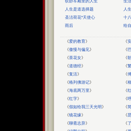
软卧车厢里的人生
生
人生是道选择题
人
圣洁荷花*天使心
十
雨后
给
《
爱的教育
》
《
《
傲慢与偏见
》
《
《
茶花女
》
《
《
道德经
》
《
《
复活
》
《
《
格列佛游记
》
《
《
海底两万里
》
《
《
红字
》
《
《
假如给我三天光明
》
《
简
《
镜花缘
》
《
《
聊斋志异
》
《