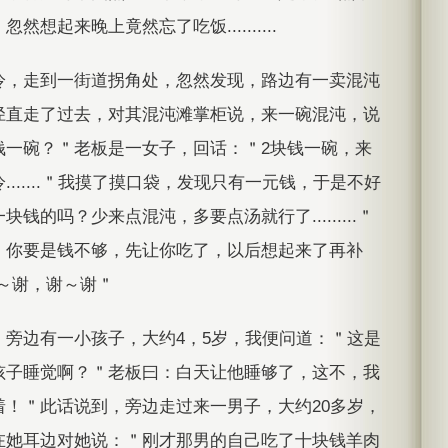
想起来晚上竟然忘了吃饭..........
冷，走到一街道拐角处，忽然发现，路边有一卖混沌
径直走了过去，对其混沌滩掌柜说，来一碗混沌，说
钱一碗？＂老板是一女子，回话：＂2块钱一碗，来
......＂我摸了摸口袋，发现只有一元钱，于是不好
的吗？少来点混沌，多要点汤就行了.........＂
，你要是钱不够，先让你吃了，以后想起来了再补
＂谢～谢，谢～谢＂
，旁边有一小孩子，大约4，5岁，我便问道：＂这是
孩子睡觉啊？＂老板曰：白天让他睡够了，这不，我
！＂此话说到，旁边走过来一男子，大约20多岁，
在她耳边对她说：＂刚才那男的自己吃了十块钱羊肉