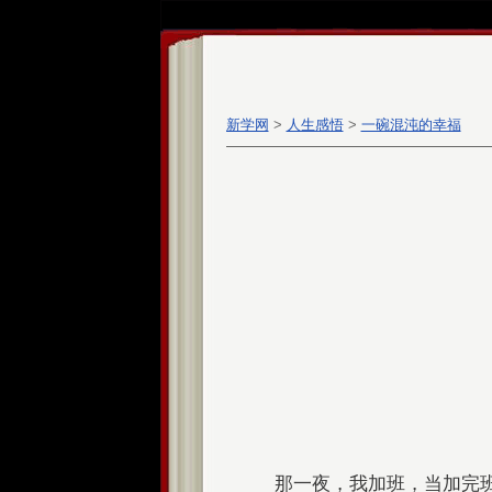
新学网
>
人生感悟
>
一碗混沌的幸福
那一夜，我加班，当加完