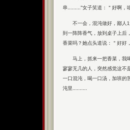
串........."女子笑道：＂好啊，咱
不一会，混沌做好，鄙人
到一阵阵香气，放到桌子上后
香菜吗？她点头道说：＂好好
马上，抓来一把香菜，我
寥寥无几的人，突然感觉这不
一口混沌，喝一口汤，加班的
沌里..........