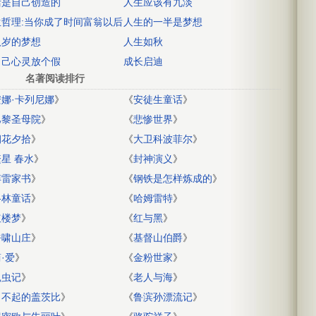
活是自己创造的
人生应该有九淡
生哲理:当你成了时间富翁以后
人生的一半是梦想
八岁的梦想
人生如秋
自己心灵放个假
成长启迪
名著阅读排行
安娜·卡列尼娜
》
《
安徒生童话
》
巴黎圣母院
》
《
悲惨世界
》
朝花夕拾
》
《
大卫科波菲尔
》
繁星 春水
》
《
封神演义
》
傅雷家书
》
《
钢铁是怎样炼成的
》
格林童话
》
《
哈姆雷特
》
红楼梦
》
《
红与黑
》
呼啸山庄
》
《
基督山伯爵
》
·爱
》
《
金粉世家
》
昆虫记
》
《
老人与海
》
了不起的盖茨比
》
《
鲁滨孙漂流记
》