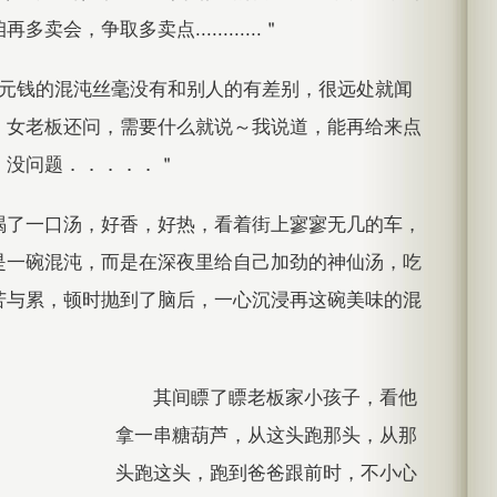
再多卖会，争取多卖点............＂
1元钱的混沌丝毫没有和别人的有差别，很远处就闻
，女老板还问，需要什么就说～我说道，能再给来点
，没问题．．．．．＂
喝了一口汤，好香，好热，看着街上寥寥无几的车，
是一碗混沌，而是在深夜里给自己加劲的神仙汤，吃
苦与累，顿时抛到了脑后，一心沉浸再这碗美味的混
其间瞟了瞟老板家小孩子，看他
拿一串糖葫芦，从这头跑那头，从那
头跑这头，跑到爸爸跟前时，不小心