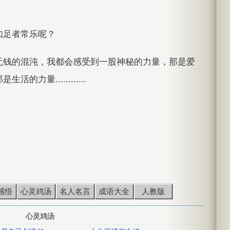
知足者常乐呢？
元钱的混沌，我都会感受到一股神秘的力量，那是爱
力量............
感悟
心灵鸡汤
名人名言
成语大全
人教版
心灵鸡汤