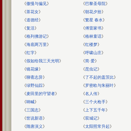
《
傲慢与偏见
》
《
巴黎圣母院
》
《
茶花女
》
《
朝花夕拾
》
《
道德经
》
《
繁星 春水
》
《
复活
》
《
傅雷家书
》
《
格列佛游记
》
《
格林童话
》
《
海底两万里
》
《
红楼梦
》
《
红字
》
《
呼啸山庄
》
《
假如给我三天光明
》
《
简·爱
》
《
镜花缘
》
《
昆虫记
》
《
聊斋志异
》
《
了不起的盖茨比
》
《
绿野仙踪
》
《
罗密欧与朱丽叶
》
《
麦田里的守望者
》
《
名人传
》
《
呐喊
》
《
三个火枪手
》
《
三国志
》
《
上下五千年
》
《
世说新语
》
《
双城记
》
《
隋唐演义
》
《
太阳照常升起
》