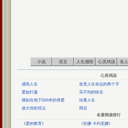
小说
语文
人生感悟
心灵鸡汤
名
心灵鸡汤
感悟人生
改变人生命运的两个字
爱如灯盏
买不到的快乐
镌刻在地下500米的母爱
珍重人生
放大你的优点
雨后
名著阅读排行
《
爱的教育
》
《
安娜·卡列尼娜
》