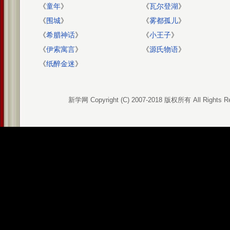
《
童年
》
《
瓦尔登湖
》
《
围城
》
《
雾都孤儿
》
《
希腊神话
》
《
小王子
》
《
伊索寓言
》
《
源氏物语
》
《
纸醉金迷
》
新学网 Copyright (C) 2007-2018 版权所有 All Rights R