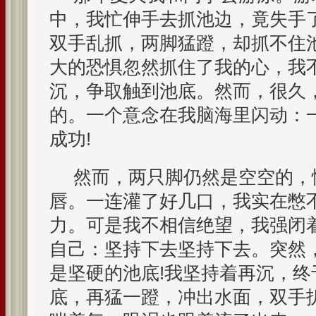
中，我忙伸手去抓池边，竟失手
双手乱抓，两脚猛蹬，却抓不住
大的恐惧忽然抓住了我的心，我
沉，争取触到池底。然而，很久
的。一个意念在我脑海里闪动：
成功!
然而，两只脚仍然是空空的，
唇。一连灌了好几口，我实在憋
力。可是我不相信绝望，我强闭
自己：坚持下去坚持下去。突然
是坚硬的池底!我坚持着再沉，终
底，再猛一蹬，冲出水面，双手