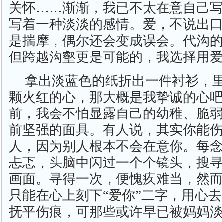
关怀……渐渐，我已不太在意自己
写着一种淡淡的感情。爱，不说出
是揣摩，偶尔还会变成误会。代沟
但跨越沟壑更是可能的，我选择用
拿出淡蓝色的纸折出一件衬衫，
颗火红的心，那大概是我挚诚的心
前，我会不怕显露自己的幼稚、脆
前坚强的面具。有人说，其实你能
人，因为别人根本不会在意你。每
忐忑，头脑中闪过一个个镜头，搜
画面。寻得一次，便愧疚难当，然
只能在心上刻下“爱你”二字，用心
抚平伤痕，可那些或许早已被妈妈