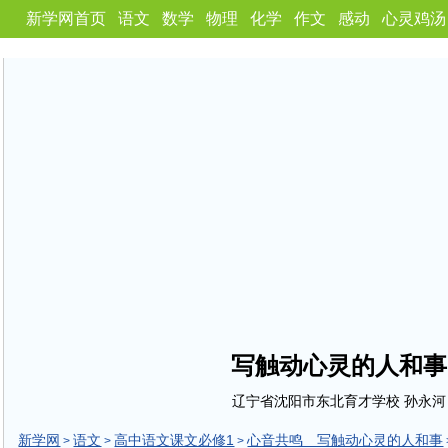
新学网首页
语文
数学
物理
化学
作文
感动
心灵鸡汤
写触动心灵的人和事
辽宁省沈阳市东北育才学校 孙永河
新学网
语文
高中语文课文必修1
心音共鸣 写触动心灵的人和事
>
>
>