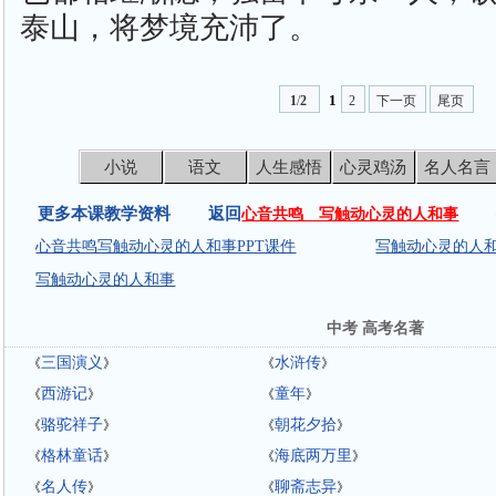
泰山，将梦境充沛了。
1
1
/
2
2
下一页
尾页
小说
语文
人生感悟
心灵鸡汤
名人名言
更多本课教学资料 返回
心音共鸣 写触动心灵的人和事
心音共鸣写触动心灵的人和事PPT课件
写触动心灵的人
写触动心灵的人和事
中考 高考名著
三国演义
水浒传
《
》
《
》
西游记
童年
《
》
《
》
骆驼祥子
朝花夕拾
《
》
《
》
格林童话
海底两万里
《
》
《
》
名人传
聊斋志异
《
》
《
》