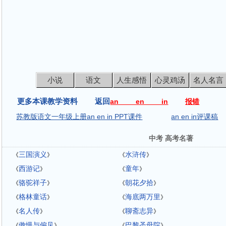
小说
语文
人生感悟
心灵鸡汤
名人名言
更多本课教学资料 返回
an en in
报错
苏教版语文一年级上册an en in PPT课件
an en in评课稿
中考 高考名著
三国演义
水浒传
《
》
《
》
西游记
童年
《
》
《
》
骆驼祥子
朝花夕拾
《
》
《
》
格林童话
海底两万里
《
》
《
》
名人传
聊斋志异
《
》
《
》
傲慢与偏见
巴黎圣母院
《
》
《
》