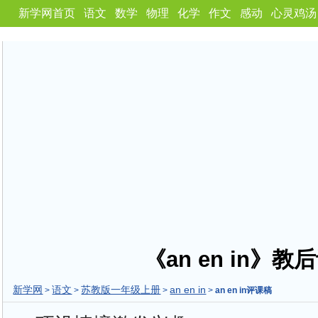
新学网首页
语文
数学
物理
化学
作文
感动
心灵鸡汤
《an en in》教
新学网
语文
苏教版一年级上册
an en in
>
>
>
>
an en in评课稿