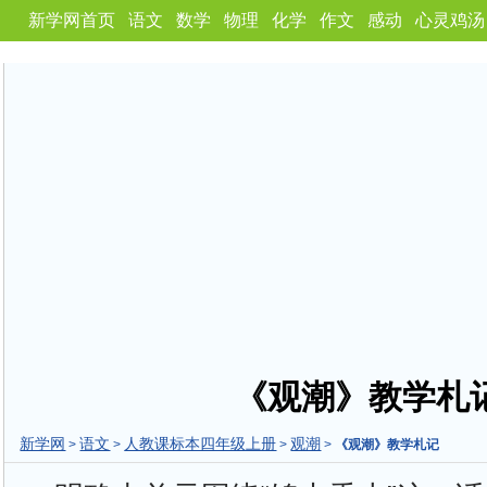
新学网首页
语文
数学
物理
化学
作文
感动
心灵鸡汤
《观潮》教学札
新学网
语文
人教课标本四年级上册
观潮
>
>
>
>
《观潮》教学札记