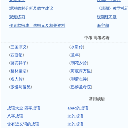
观潮教材分析及教学建议
《观潮》教学札
观潮练习
观潮练习题
作者赵宗成、朱明元及相关资料
海宁潮
中考 高考名著
三国演义
水浒传
《
》
《
》
西游记
童年
《
》
《
》
骆驼祥子
朝花夕拾
《
》
《
》
格林童话
海底两万里
《
》
《
》
名人传
聊斋志异
《
》
《
》
傲慢与偏见
巴黎圣母院
《
》
《
》
常用成语
成语大全 四字成语
abac的成语
八字成语
龙的成语
含有近义词的成语
龙的成语