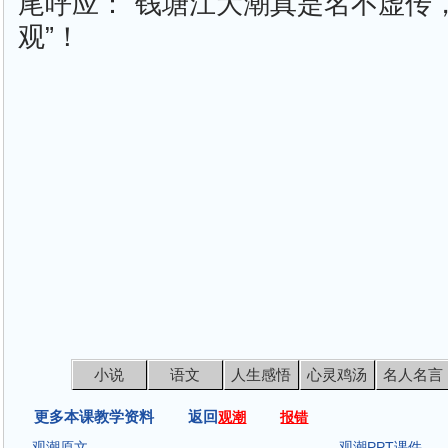
尾呼应：“钱塘江大潮真是名不虚传
观”！
小说
语文
人生感悟
心灵鸡汤
名人名言
更多本课教学资料 返回
观潮
报错
观潮原文
观潮PPT课件