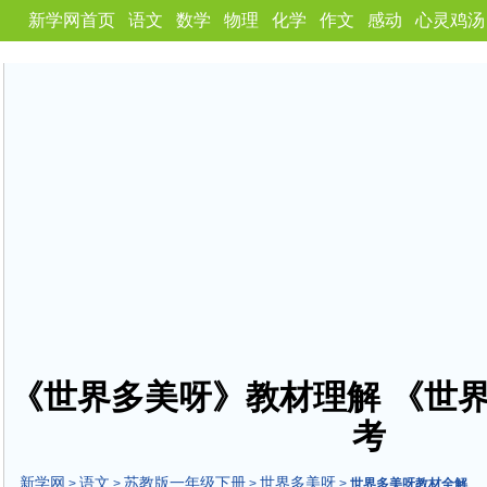
新学网首页
语文
数学
物理
化学
作文
感动
心灵鸡汤
《世界多美呀》教材理解 《世
考
新学网
语文
苏教版一年级下册
世界多美呀
>
>
>
>
世界多美呀教材全解