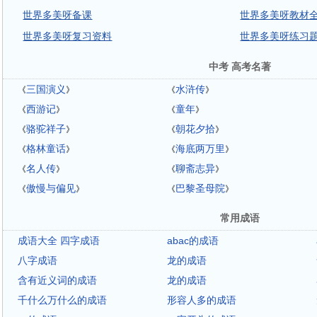
世界多美呀备课
世界多美呀教材
世界多美呀复习资料
世界多美呀练习
中考 高考名著
三国演义
水浒传
《
》
《
》
西游记
童年
《
》
《
》
骆驼祥子
朝花夕拾
《
》
《
》
格林童话
海底两万里
《
》
《
》
名人传
聊斋志异
《
》
《
》
傲慢与偏见
巴黎圣母院
《
》
《
》
常用成语
成语大全 四字成语
abac的成语
八字成语
龙的成语
含有近义词的成语
龙的成语
千什么万什么的成语
形容人多的成语