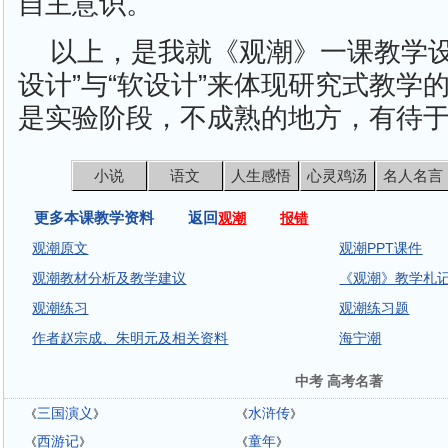
自主意识。
以上，是我就《观潮》一课教学设
设计”与“软设计”来体现研究式教学
是实验阶段，不成熟的地方，有待
小说
语文
人生感悟
心灵鸡汤
名人名言
更多本课教学资料 返回
观潮
报错
观潮原文
观潮PPT课件
观潮教材分析及教学建议
《观潮》教学札
观潮练习
观潮练习题
作者赵宗成、朱明元及相关资料
海宁潮
中考 高考名著
三国演义
水浒传
《
》
《
》
西游记
童年
《
》
《
》