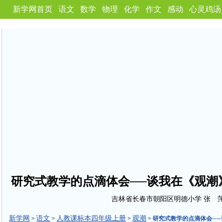
新学网首页
语文
数学
物理
化学
作文
感动
心灵鸡汤
研究式教学的点滴体会──谈我在《观潮
吉林省长春市朝阳区明德小学 张 
新学网
语文
人教课标本四年级上册
观潮
>
>
>
>
研究式教学的点滴体会─