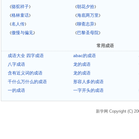
骆驼祥子
朝花夕拾
《
》
《
》
格林童话
海底两万里
《
》
《
》
名人传
聊斋志异
《
》
《
》
傲慢与偏见
巴黎圣母院
《
》
《
》
常用成语
成语大全 四字成语
abac的成语
八字成语
龙的成语
含有近义词的成语
龙的成语
千什么万什么的成语
形容人多的成语
一的成语
一字开头的成语
新学网 Copyright (C) 20