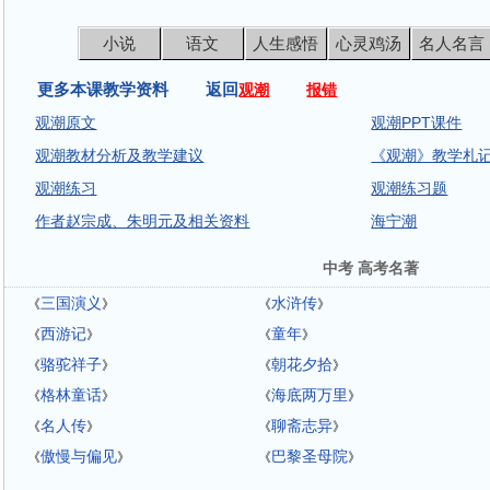
小说
语文
人生感悟
心灵鸡汤
名人名言
更多本课教学资料 返回
观潮
报错
观潮原文
观潮PPT课件
观潮教材分析及教学建议
《观潮》教学札
观潮练习
观潮练习题
作者赵宗成、朱明元及相关资料
海宁潮
中考 高考名著
三国演义
水浒传
《
》
《
》
西游记
童年
《
》
《
》
骆驼祥子
朝花夕拾
《
》
《
》
格林童话
海底两万里
《
》
《
》
名人传
聊斋志异
《
》
《
》
傲慢与偏见
巴黎圣母院
《
》
《
》