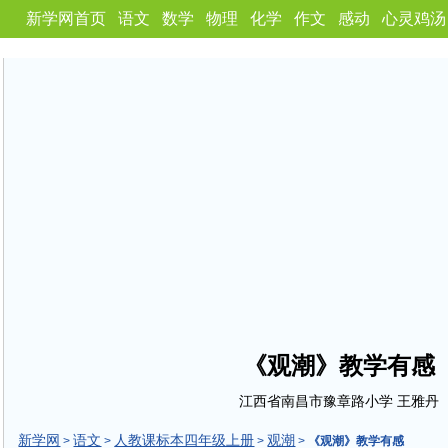
新学网首页
语文
数学
物理
化学
作文
感动
心灵鸡汤
《观潮》教学有感
江西省南昌市豫章路小学 王雅丹
新学网
语文
人教课标本四年级上册
观潮
>
>
>
>
《观潮》教学有感