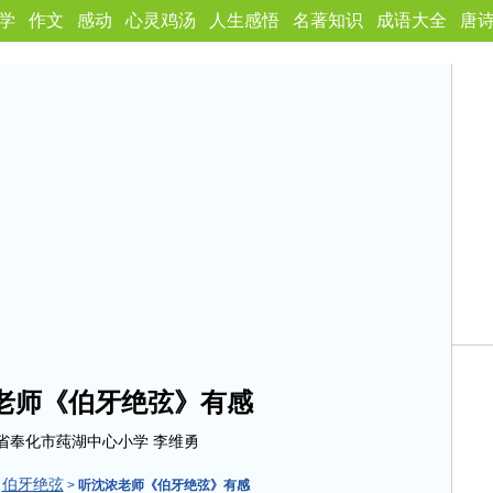
学
作文
感动
心灵鸡汤
人生感悟
名著知识
成语大全
唐
老师《伯牙绝弦》有感
省奉化市莼湖中心小学 李维勇
伯牙绝弦
>
>
听沈浓老师《伯牙绝弦》有感