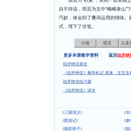
虽名为“积累”，实则一箭双
自不待说，而且为文中“峨峨泰山”
巧妙，体会到了叠词运用的情味。
式，埋下了伏笔。
小说
语文
人生
更多本课教学资料 返回
伯牙绝
伯牙绝弦原文
《伯牙绝弦》教学札记 原来，文言文
伯牙绝弦练习题
《伯牙绝弦》译文
三国演义
水
《
》
《
西游记
童
《
》
《
骆驼祥子
朝
《
》
《