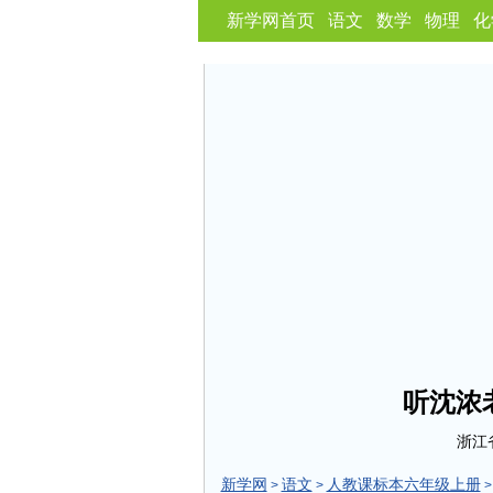
新学网首页
语文
数学
物理
化
听沈浓
浙江
新学网
语文
人教课标本六年级上册
>
>