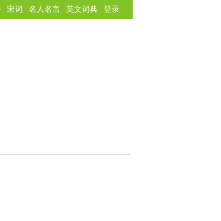
诗
宋词
名人名言
英文词典
登录