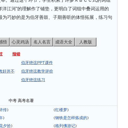
雕之举。通过这个环节，学生积累了许多ＡＢＣＣ式的词组
“洋洋江河”的理解作了铺垫，更明白了词组中叠词运用的
最为巧妙的是为伯牙善鼓、子期善听的体悟拓展，练习句
感悟
心灵鸡汤
名人名言
成语大全
人教版
弦
报错
伯牙绝弦PPT课件
教好并不
伯牙绝弦教学评价
伯牙绝弦练习
中考 高考名著
浒传
红楼梦
》
《
》
年
钢铁是怎样炼成的
》
《
》
花夕拾
格列佛游记
》
《
》