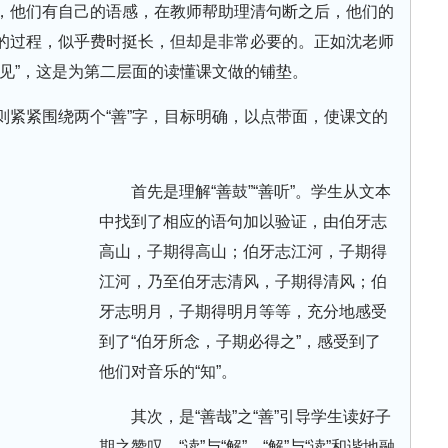
，他们有自己的语感，在教师帮助理清句断之后，他们的
的过程，似乎费时挺长，但却是非常必要的。正如沈老师
见”，这是为第二层面的读懂课文做的铺垫。
则紧紧围绕两个“善”字，目标明确，以点带面，使课文的
首先是理解“善鼓”“善听”。学生从文本
中找到了相应的语句加以验证，由伯牙志
高山，子期得高山；伯牙志江河，子期得
江河，乃至伯牙志清风，子期得清风；伯
牙志明月，子期得明月等等，充分地感受
到了“伯牙所念，子期必得之”，感受到了
他们对音乐的“知”。
其次，是“善哉”之“善”引导学生读好子
期之赞叹。“读”与“解”，“解”与“读”和谐地融